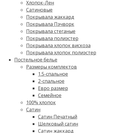
Хлопок-Лен
Сатиновые
Покрывала жаккард
Покрывала Пэчворк
Покрывала стеганые
Покрывала полиэстер
Покрывала хлопок вискоза
Покрывала хлопок полиэстер
Постельное белье
Размеры комплектов
1.5-спальное
2-спальное
Евро размер
Семейное
100% хлопок
Cатин
Сатин Печатный
Шелковый сатин
Сатин жаккард