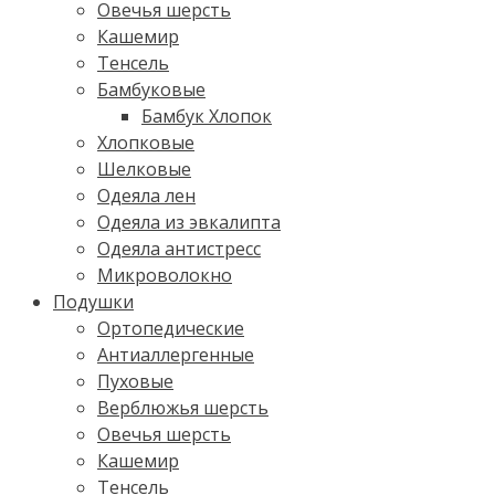
Овечья шерсть
Кашемир
Тенсель
Бамбуковые
Бамбук Хлопок
Хлопковые
Шелковые
Одеяла лен
Одеяла из эвкалипта
Одеяла антистресс
Микроволокно
Подушки
Ортопедические
Антиаллергенные
Пуховые
Верблюжья шерсть
Овечья шерсть
Кашемир
Тенсель