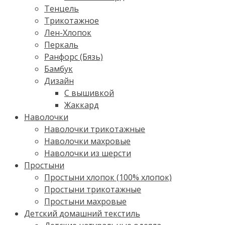
Тенцель
Трикотажное
Лен-Хлопок
Перкаль
Ранфорс (Бязь)
Бамбук
Дизайн
С вышивкой
Жаккард
Наволочки
Наволочки трикотажные
Наволочки махровые
Наволочки из шерсти
Простыни
Простыни хлопок (100% хлопок)
Простыни трикотажные
Простыни махровые
Детский домашний текстиль