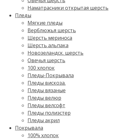
Овечья шерсть
Наматрасники открытая шерсть
Пледы
Мягкие пледы
Верблюжья шерсть
Шерсть мериноса
Шерсть альпака
Новозеландск. шерсть
Овечья шерсть
100 хлопок
Пледы-Покрывала
Пледы вискоза.
Пледы вязаные
Пледы велюр
Пледы велсофт
Пледы полиэстер
Пледы акрил
Покрывала
100% хлопок