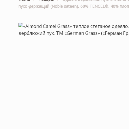
пухо-держащий (Noble sateen), 60% TENCEL®, 40% Хлопо