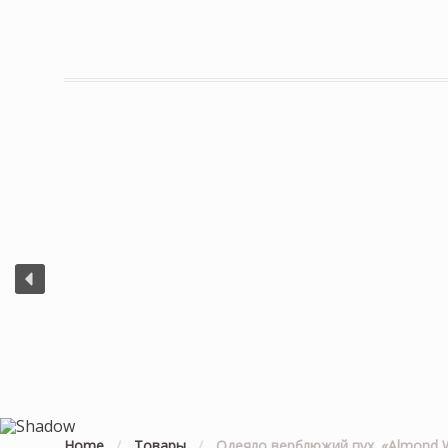
Home
/
Товары
/
Одеяло верблюжий пух. «Almond W