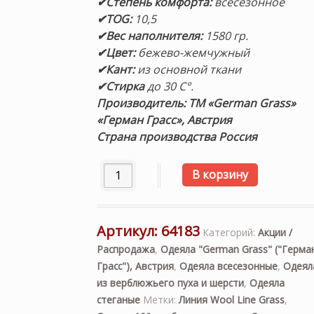
✔Степень комфорта:
всесезонное
✔TOG:
10,5
✔Вес наполнителя:
1580 гр.
✔Цвет:
бежево-жемчужный
✔Кант:
из основной ткани
✔Стирка
до 30 С°.
Производитель: ТМ «German Grass»
«Герман Грасс», Австрия
Страна производства Россия
Количество товара Одеяло верблюжий п
В корзину
Артикул:
64183
Категорий:
Акции /
Распродажа
,
Одеяла "German Grass" ("Герма
Грасс"), Австрия
,
Одеяла всесезонные
,
Одеял
из верблюжьего пуха и шерсти
,
Одеяла
стеганые
Метки:
Линия Wool Line Grass
,