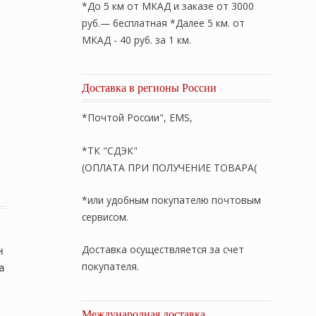
*До 5 км от МКАД и заказе от 3000
руб.— бесплатная *Далее 5 км. от
МКАД - 40 руб. за 1 км.
Доставка в регионы России
*Почтой России", EMS,
*ТК "СДЭК"
(ОПЛАТА ПРИ ПОЛУЧЕНИЕ ТОВАРА(
ух. «Almond Wool Grass» 220х240см. Всесезонное стеган
*или удобным покупателю почтовым
сервисом.
Доставка осуществляется за счет
н
покупателя.
а
Международная доставка