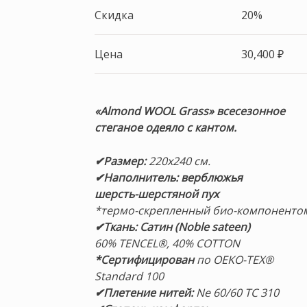
Скидка
20%
Цена
30,400
₽
«Almond WOOL Grass
» всесезонное
стеганое одеяло
с кантом.
✔Размер:
220х240 см.
✔Наполнитель: верблюжья
шерсть-
шерстяной пух
*термо-скрепленный био-компоненто
✔Ткань: Сатин (Noble sateen)
60% TENCEL®, 40% COTTON
*Сертифицирован
по OEKO-TEX®
Standard 100
✔Плетение нитей:
Ne 60/60 TC 310