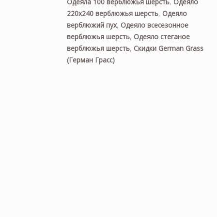
Одеяла 100 верблюжья шерсть
,
Одеяло
220х240 верблюжья шерсть
,
Одеяло
верблюжий пух
,
Одеяло всесезонное
верблюжья шерсть
,
Одеяло стеганое
верблюжья шерсть
,
Скидки German Grass
(Герман Грасс)