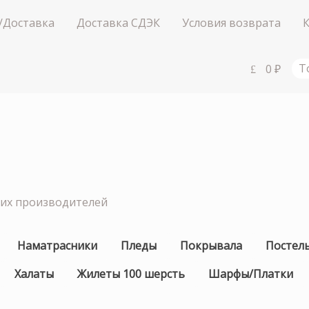
/Доставка
Доставка СДЭК
Условия возврата
0
₽
Т
ших производителей
Наматрасники
Пледы
Покрывала
Постел
Халаты
Жилеты 100 шерсть
Шарфы/Платки