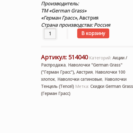
Производитель:
ТМ «German Grass»
«Герман Грасс»,
Австрия
Страна производства: Россия
Количество товара «Ivory Palette Gras
В корзину
Артикул:
514040
Категорий:
Акции /
Распродажа
,
Наволочки "German Grass"
("Герман Грасс"), Австрия
,
Наволочки 100
хлопок
,
Наволочки сатиновые
,
Наволочки
Тенцель (Tencel)
Метка:
Скидки German Grass
(Герман Грасс)