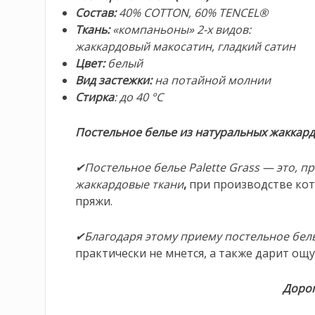
Состав
:
40% COTTON, 60% TENCEL®
Ткань:
«компаньоны» 2-х видов:
жаккардовый макосатин,
гладкий сатин
Цвет:
белый
Вид застежки:
на потайной молнии
Стирка
: до 40 °С
Постельное белье из натуральных жаккар
✔Постельное белье Palette Grass — это, п
жаккардовые ткани
,
при производстве кот
пряжи.
✔Благодаря этому приему постельное бел
практически не мнется, а также дарит ощ
Дорог