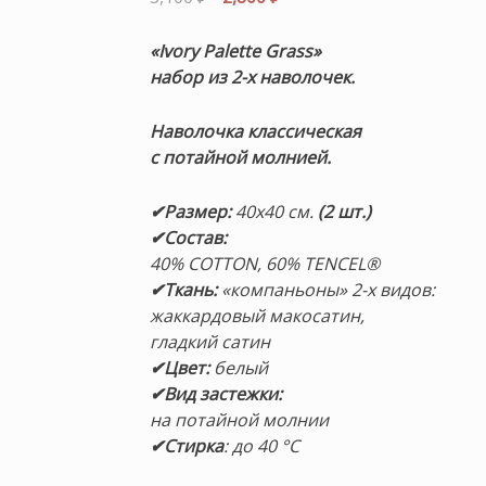
цена
цена:
составляла
2,800 ₽.
«Ivory Palette Grass»
3,100 ₽.
набор из 2-х наволочек.
Наволочка классическая
с потайной молнией.
✔Размер
:
40х40 см.
(2 шт.)
✔Состав
:
40% COTTON, 60% TENCEL®
✔Ткань:
«компаньоны» 2-х видов:
жаккардовый макосатин,
гладкий сатин
✔Цвет:
белый
✔Вид застежки:
на потайной молнии
✔Стирка
: до 40 °С