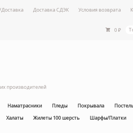
/Доставка
Доставка СДЭК
Условия возврата
0
₽
Т
ших производителей
Наматрасники
Пледы
Покрывала
Постел
Халаты
Жилеты 100 шерсть
Шарфы/Платки