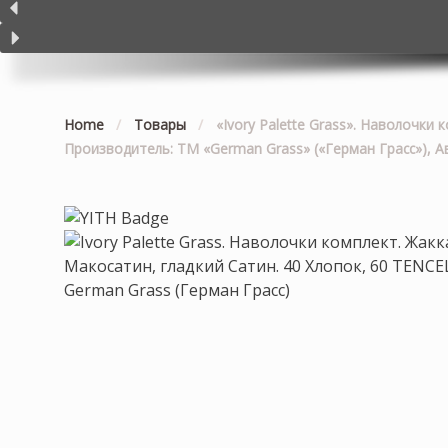
Home
/
Товары
/
«Ivory Palette Grass». Наволочки
Производитель: ТМ «German Grass» («Герман Грасс»), А