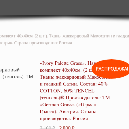
 комплект 40х40см. (2 шт.). Ткань: жаккардовый Макосатин и гла
встрия. Страна производства: Россия
«Ivory Palette Grass». Наволочки
РАСПРОДАЖА!
комплект 40х40см. (2 шт.).
Ткань: жаккардовый Макосатин
и гладкий Сатин. Состав: 40%
COTTON, 60% TENCEL
(тенсель)® Производитель: ТМ
«German Grass» («Герман
Грасс»), Австрия. Страна
производства: Россия
Первоначальная
Текущая
3,100
₽
2,800
₽