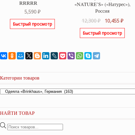
«NATURE’S» («Натурес»),
Россия
Оценка
5.00
5,590
₽
из 5
Первоначаль
Теку
12,300
₽
10,455
₽
Быстрый просмотр
цена
цена
Быстрый просмотр
составляла
10,45
12,300 ₽.
Категории товаров
НАЙТИ ТОВАР
Поиск
товаров