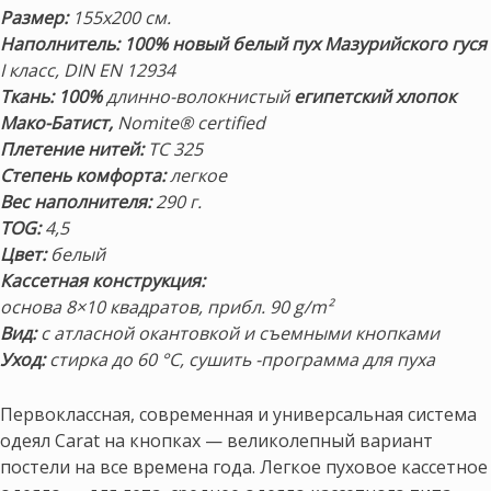
Размер:
155х200 см.
Наполнитель: 100% новый белый пух Мазурийского гуся
I класс, DIN EN 12934
Ткань:
100%
длинно-волокнистый
египетский хлопок
Мако-Батист,
Nomite® certified
Плетение нитей:
TC 325
Степень комфорта:
легкое
Вес наполнителя:
290 г.
TOG:
4,5
Цвет:
белый
Кассетная конструкция:
основа 8×10 квадратов, прибл. 90 g/m²
Вид:
с атласной окантовкой и съемными кнопками
Уход:
стирка до 60 °C, сушить -программа для пуха
Первоклассная, современная и универсальная система
одеял Carat на кнопках — великолепный вариант
постели на все времена года. Легкое пуховое кассетное