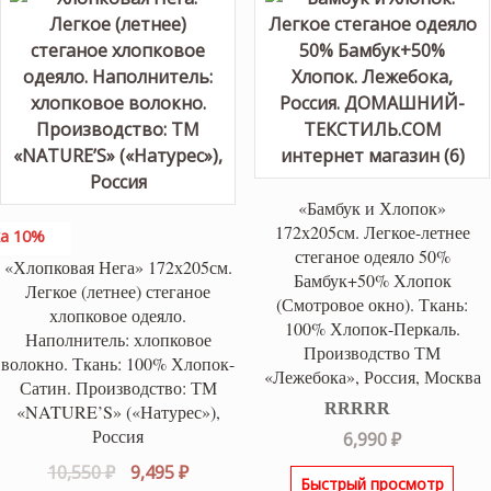
«Бамбук и Хлопок»
172х205см. Легкое-летнее
а 10%
стеганое одеяло 50%
«Хлопковая Нега» 172х205см.
Бамбук+50% Хлопок
Легкое (летнее) стеганое
(Смотровое окно). Ткань:
хлопковое одеяло.
100% Хлопок-Перкаль.
Наполнитель: хлопковое
Производство ТМ
волокно. Ткань: 100% Хлопок-
«Лежебока», Россия, Москва
Сатин. Производство: ТМ
«NATURE’S» («Натурес»),
Россия
Оценка
5.00
6,990
₽
из 5
Первоначальная
Текущая
10,550
₽
9,495
₽
Быстрый просмотр