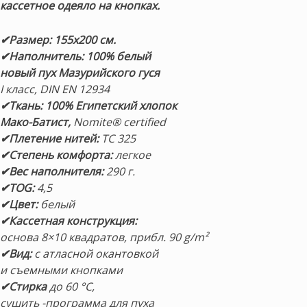
кассетное одеяло на кнопках.
✔Размер: 155х200 см.
✔Наполнитель: 100% белый
новый пух Мазурийского гуся
I класс, DIN EN 12934
✔Ткань:
100%
Египетский хлопок
Мако-Батист,
Nomite® certified
✔Плетение нитей:
TC 325
✔Степень комфорта:
легкое
✔Вес наполнителя:
290 г.
✔TOG:
4,5
✔Цвет:
белый
✔Кассетная конструкция:
основа 8×10 квадратов, прибл. 90 g/m²
✔Вид:
с атласной окантовкой
и съемными кнопками
✔Стирка
до 60 °C,
сушить -программа для пуха