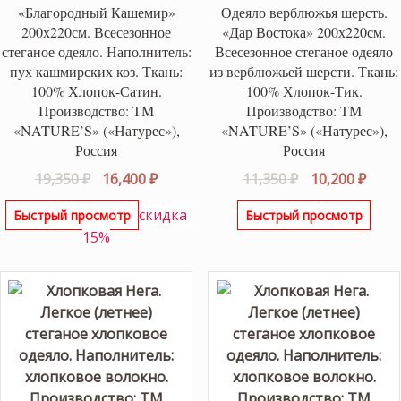
«Благородный Кашемир»
Одеяло верблюжья шерсть.
200х220см. Всесезонное
«Дар Востока» 200х220см.
стеганое одеяло. Наполнитель:
Всесезонное стеганое одеяло
пух кашмирских коз. Ткань:
из верблюжьей шерсти. Ткань:
100% Хлопок-Сатин.
100% Хлопок-Тик.
Производство: ТМ
Производство: ТМ
«NATURE’S» («Натурес»),
«NATURE’S» («Натурес»),
Россия
Россия
Первоначальная
Текущая
Первоначаль
Теку
19,350
₽
16,400
₽
11,350
₽
10,200
₽
цена
цена:
цена
цена
скидка
Быстрый просмотр
Быстрый просмотр
составляла
16,400 ₽.
составляла
10,20
15%
19,350 ₽.
11,350 ₽.