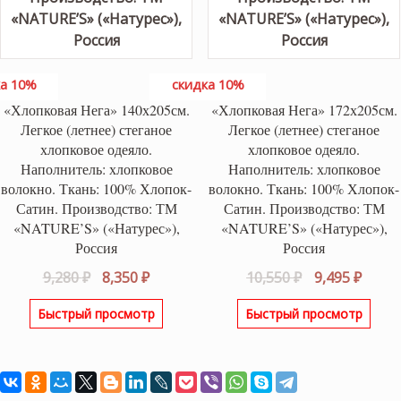
а 10%
скидка 10%
«Хлопковая Нега» 140х205см.
«Хлопковая Нега» 172х205см.
Легкое (летнее) стеганое
Легкое (летнее) стеганое
хлопковое одеяло.
хлопковое одеяло.
Наполнитель: хлопковое
Наполнитель: хлопковое
волокно. Ткань: 100% Хлопок-
волокно. Ткань: 100% Хлопок-
Сатин. Производство: ТМ
Сатин. Производство: ТМ
«NATURE’S» («Натурес»),
«NATURE’S» («Натурес»),
Россия
Россия
Первоначальная
Текущая
Первоначаль
Теку
9,280
₽
8,350
₽
10,550
₽
9,495
₽
цена
цена:
цена
цена:
Быстрый просмотр
Быстрый просмотр
составляла
8,350 ₽.
составляла
9,495 
9,280 ₽.
10,550 ₽.