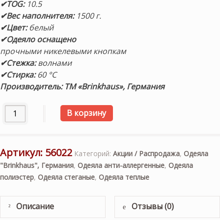
✔TOG:
10.5
✔Вес наполнителя:
1500 г.
✔Цвет:
белый
✔Одеяло оснащено
прочными никелевыми кнопкам
✔Стежка:
волнами
✔Стирка:
60 °C
Производитель: ТМ «Brinkhaus», Германия
Количество товара «Bauschi® Lux warm» 200х200см. Теп
В корзину
Артикул:
56022
Категорий:
Акции / Распродажа
,
Одеяла
"Brinkhaus", Германия
,
Одеяла анти-аллергенные
,
Одеяла
полиэстер
,
Одеяла стеганые
,
Одеяла теплые
Описание
Отзывы (0)