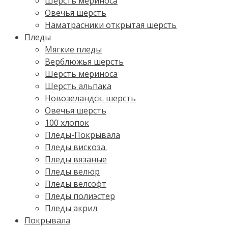
Шерсть мериноса
Овечья шерсть
Наматрасники открытая шерсть
Пледы
Мягкие пледы
Верблюжья шерсть
Шерсть мериноса
Шерсть альпака
Новозеландск. шерсть
Овечья шерсть
100 хлопок
Пледы-Покрывала
Пледы вискоза.
Пледы вязаные
Пледы велюр
Пледы велсофт
Пледы полиэстер
Пледы акрил
Покрывала