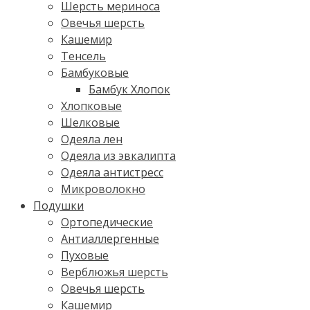
Шерсть мериноса
Овечья шерсть
Кашемир
Тенсель
Бамбуковые
Бамбук Хлопок
Хлопковые
Шелковые
Одеяла лен
Одеяла из эвкалипта
Одеяла антистресс
Микроволокно
Подушки
Ортопедические
Антиаллергенные
Пуховые
Верблюжья шерсть
Овечья шерсть
Кашемир