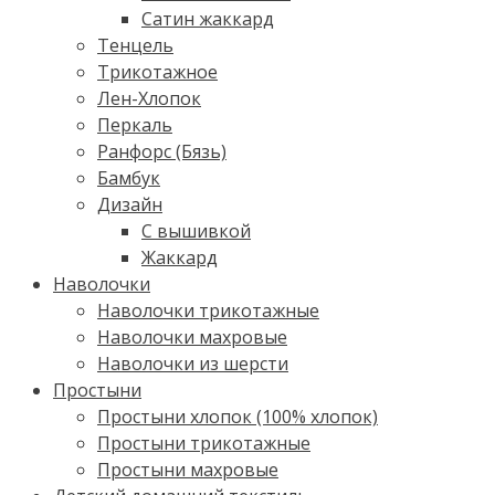
Сатин жаккард
Тенцель
Трикотажное
Лен-Хлопок
Перкаль
Ранфорс (Бязь)
Бамбук
Дизайн
С вышивкой
Жаккард
Наволочки
Наволочки трикотажные
Наволочки махровые
Наволочки из шерсти
Простыни
Простыни хлопок (100% хлопок)
Простыни трикотажные
Простыни махровые