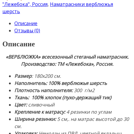
всесезонный
"Лежебока", Россия
,
Наматрасники верблюжья
«ВЕРБЛЮЖКА»
шерсть
180х200см.
Описание
Стеганый
Отзывы (0)
с
резинками
Описание
по
углам.
«ВЕРБЛЮЖКА» всесезонный стеганый наматрасник.
Наполнитель:
Производство: ТМ «Лежебока», Россия.
100%
верблюжья
Размер
: 180х200 см.
шерсть.
Наполнитель:
100% верблюжья шерсть
Ткань:
Плотность наполнителя:
300 г/м2
100%
Ткань: 100% хлопок (пухо-держащий тик)
Хлопок-
Цвет:
сливочный
Тик.
Крепление к матрасу:
4 резинки по углам
Производство:
Ширина резинки:
5 см,. на матрас высотой до 30
ТМ
см.
«Лежебока»,
Упаковка:
Чемодан из ПВД, цветной вкладыш