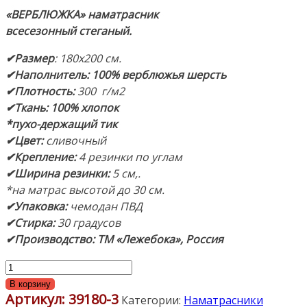
«ВЕРБЛЮЖКА» наматрасник
всесезонный стеганый.
✔Размер
: 180х200 см.
✔Наполнитель:
100% верблюжья шерсть
✔Плотность:
300 г/м2
✔Ткань: 100% хлопок
*пухо-держащий тик
✔Цвет:
сливочный
✔Крепление:
4 резинки по углам
✔Ширина резинки:
5 см,.
*на матрас высотой до 30 см.
✔Упаковка:
чемодан ПВД
✔Стирка:
30 градусов
✔Производство: ТМ «Лежебока», Россия
Количество
товара
В корзину
Артикул:
39180-3
Наматрасник
Категории:
Наматрасники