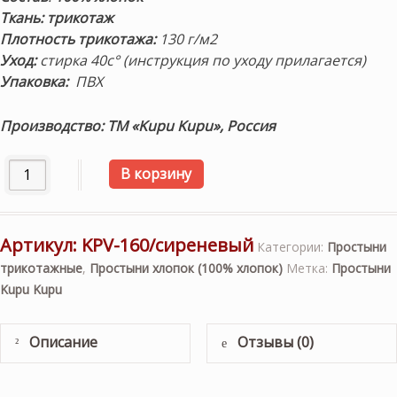
Ткань:
трикотаж
Плотность трикотажа:
130 г/м2
Уход:
стирка 40с° (инструкция по уходу прилагается)
Упаковка:
ПВХ
Производство: ТМ «Kupu Kupu», Россия
Количество товара «Violett» (сиреневый). Простынь три
В корзину
Артикул:
KPV-160/сиреневый
Категории:
Простыни
трикотажные
,
Простыни хлопок (100% хлопок)
Метка:
Простыни
Kupu Kupu
Описание
Отзывы (0)