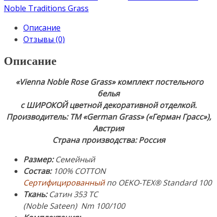
Rose
Noble Traditions Grass
Grass».
Описание
Комплект
Отзывы (0)
Семейный:
пододеяльник
Описание
150х200см
(2),
«
Vienna Noble Rose Grass
» комплект постельного
наволочки
белья
50х70см
с ШИРОКОЙ цветной декоративной отделкой.
(2).
Производитель: ТМ «German Grass» («Герман Грасс»),
Ткань:
Австрия
Сатин.
Страна производства: Россия
Состав:
100%
Размер
:
Семейный
Хлопок.
Состав
:
100% COTTON
Производитель:
Сертифицированны
й
по OEKO-TEX® Standard 100
ТМ
Ткань:
Сатин 353 ТС
«German
(Noble Sateen) Nm 100/100
Grass»