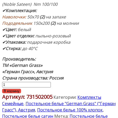
(Noble Sateen) Nm 100/100
✔Комплектация
:
Наволочки:
50х70
(2)
на запахе
Пододеяльник
150х200
(2)
на молнии
✔Цвет:
белый
✔Цвет отделки:
пыльно-розовый
✔Упаковка:
подарочная коробка
✔Стирка:
до 40°С
Производитель:
ТМ «German Grass»
«Герман Грасс»,
Австрия
Страна производства: Россия
Количество
товара
В корзину
Артикул:
731502005
Постельное
Категории:
Комплекты
белье
Семейные
,
Постельное белье "German Grass" ("Герман
«Vienna
Грасс"), Австрия
,
Постельное белье 100% хлопок
,
Noble
Постельное белье сатин
Метка:
Постельное белье