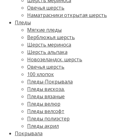
Шерсть мериноса
Овечья шерсть
Наматрасники открытая шерсть
Пледы
Мягкие пледы
Верблюжья шерсть
Шерсть мериноса
Шерсть альпака
Новозеландск. шерсть
Овечья шерсть
100 хлопок
Пледы-Покрывала
Пледы вискоза.
Пледы вязаные
Пледы велюр
Пледы велсофт
Пледы полиэстер
Пледы акрил
Покрывала