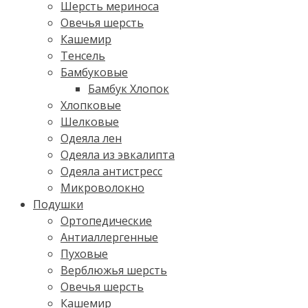
Шерсть мериноса
Овечья шерсть
Кашемир
Тенсель
Бамбуковые
Бамбук Хлопок
Хлопковые
Шелковые
Одеяла лен
Одеяла из эвкалипта
Одеяла антистресс
Микроволокно
Подушки
Ортопедические
Антиаллергенные
Пуховые
Верблюжья шерсть
Овечья шерсть
Кашемир