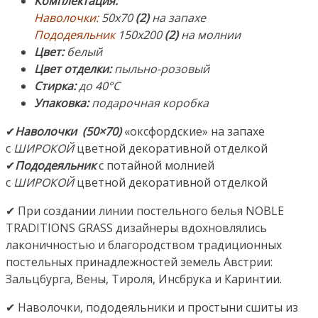
Комплектация
:
(«Герман
Наволочки:
50х70
(2)
на запахе
Грасс»),
Пододеяльник
150х200
(2)
на молнии
Австрия.
Цвет:
белый
Страна
Цвет отделки:
пыльно-розовый
производства:
Стирка:
до 40°С
Россия
Упаковка:
подарочная коробка
✔
Наволочки (50×70)
«оксфордские» на запахе
с
ШИРОКОЙ
цветной декоративной отделкой
✔
Пододеяльник
с потайной молнией
с
ШИРОКОЙ
цветной декоративной отделкой
✔ При создании линии постельного белья NOBLE
TRADITIONS GRASS дизайнеры вдохновлялись
лаконичностью и благородством традиционных
постельных принадлежностей земель Австрии:
Зальцбурга, Вены, Тироля, Инсбрука и Каринтии.
✔ Наволочки, пододеяльники и простыни сшиты из