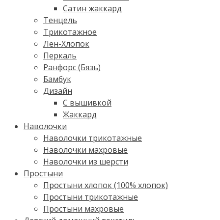
Сатин жаккард
Тенцель
Трикотажное
Лен-Хлопок
Перкаль
Ранфорс (Бязь)
Бамбук
Дизайн
С вышивкой
Жаккард
Наволочки
Наволочки трикотажные
Наволочки махровые
Наволочки из шерсти
Простыни
Простыни хлопок (100% хлопок)
Простыни трикотажные
Простыни махровые