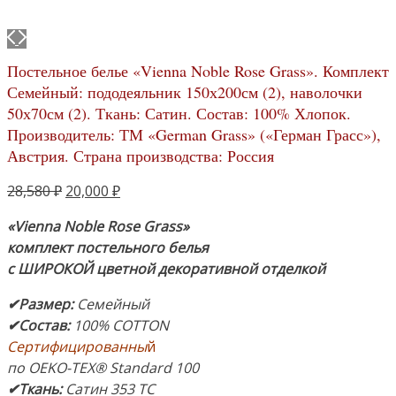
Постельное белье «Vienna Noble Rose Grass». Комплект
Семейный: пододеяльник 150х200см (2), наволочки
50х70см (2). Ткань: Сатин. Состав: 100% Хлопок.
Производитель: ТМ «German Grass» («Герман Грасс»),
Австрия. Страна производства: Россия
Первоначальная
Текущая
28,580
₽
20,000
₽
цена
цена:
«Vienna Noble Rose Grass»
составляла
20,000 ₽.
комплект постельного белья
28,580 ₽.
с ШИРОКОЙ цветной декоративной отделкой
✔Размер
:
Семейный
✔Состав
:
100% COTTON
Сертифицированны
й
по OEKO-TEX® Standard 100
✔Ткань:
Сатин 353 ТС