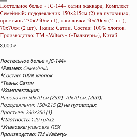
Постельное белье « JC-144» сатин жаккард. Комплект
Семейный: пододеяльник 150×215см (2) на пуговицах,
простынь 230×250см (1), наволочки 50х70см (2 шт.),
70х70см (2 шт). Ткань: Сатин. Состав: 100% хлопок.
Производство: ТМ «Valtery» («Вальтери»), Китай
8,000
₽
Постельное белье « JC-144»
*Размер
:
Семейный
*Состав
: 100% хлопок
*Ткань:
Сатин
*Комплектация:
Наволочки 50х70 см (
2шт)
; 70х70 см. (
2шт);
Пододеяльник 150×215
(2) на пуговицах;
Простынь 230×250
(1)
*Плотность
:
120 гр/м2
*Упаковка:
упаковка ПВХ
Производство: ТМ «Valtery»