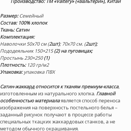
Производство: ТМ «Valtery» («Вальтери»), Китай
Размер
:
Семейный
Состав
: 100% хлопок
Ткань:
Сатин
Комплектация:
Наволочки 50х70 см (
2шт)
; 70х70 см. (
2шт);
Пододеяльник 150×215
(2) на пуговицах;
Простынь 230×250
(1)
Плотность
:
120 гр/м2
Упаковка:
упаковка ПВХ
Сатин-жаккард относится к тканям премиум-класса
,
изготовленным из натурального хлопка.
Главной
особенностью материала
является способ переноса
изображения на поверхность постельного белья –
заданный рисунок получают в процессе работы
специальных ткацких жаккардовых станков, а не
методом обычного окрашивания.