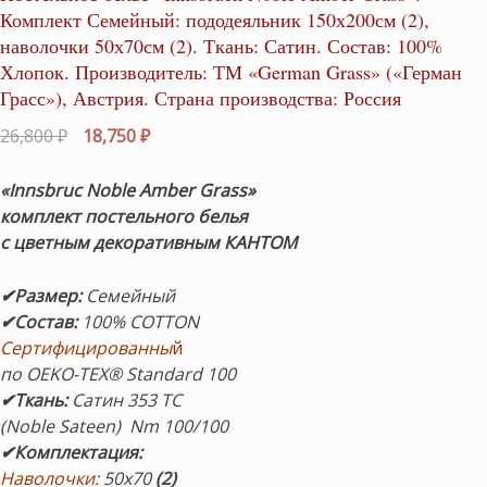
Комплект Семейный: пододеяльник 150х200см (2),
наволочки 50х70см (2). Ткань: Сатин. Состав: 100%
Хлопок. Производитель: ТМ «German Grass» («Герман
Грасс»), Австрия. Страна производства: Россия
Первоначальная
Текущая
26,800
₽
18,750
₽
цена
цена:
составляла
18,750 ₽.
«Innsbruc Noble Amber Grass»
26,800 ₽.
комплект постельного белья
с цветным декоративным КАНТОМ
✔Размер
:
Семейный
✔Состав
:
100% COTTON
Сертифицированны
й
по OEKO-TEX® Standard 100
✔Ткань:
Сатин 353 ТС
(Noble Sateen) Nm 100/100
✔Комплектация
:
Наволочки:
50х70
(2)