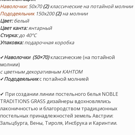
Наволочки:
50х70
(2)
классические на потайной молнии
Пододеяльник
150х200
(2)
на молнии
Цвет:
белый
Цвет канта:
янтарный
Стирка:
до 40°С
Упаковка:
подарочная коробка
✔
Наволочки (50×70)
классические (на потайной
молнии)
с цветным декоративным КАНТОМ
✔
Пододеяльник
с потайной молнией
✔ При создании линии постельного белья NOBLE
TRADITIONS GRASS дизайнеры вдохновлялись
лаконичностью и благородством традиционных
постельных принадлежностей земель Австрии:
Зальцбурга, Вены, Тироля, Инсбрука и Каринтии.