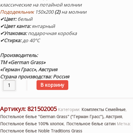
классические на потайной молнии
Пододеяльник
150х200
(2)
на молнии
✔Цвет:
белый
✔Цвет канта:
янтарный
✔Упаковка:
подарочная коробка
✔Стирка:
до 40°С
Производитель:
ТМ «German Grass»
«Герман Грасс»,
Австрия
Страна производства: Россия
Количество товара Постельное белье «Innsbruck Noble A
В корзину
Артикул:
821502005
Категории:
Комплекты Семейные
,
Постельное белье "German Grass" ("Герман Грасс"), Австрия
,
Постельное белье 100% хлопок
,
Постельное белье сатин
Метка:
Постельное белье Noble Traditions Grass