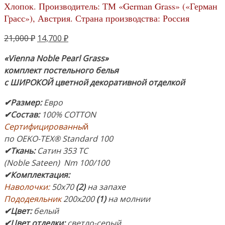
Хлопок. Производитель: ТМ «German Grass» («Герман
Грасс»), Австрия. Страна производства: Россия
Первоначальная
Текущая
21,000
₽
14,700
₽
цена
цена:
«Vienna Noble Pearl Grass»
составляла
14,700 ₽.
комплект постельного белья
21,000 ₽.
с ШИРОКОЙ цветной декоративной отделкой
✔Размер
:
Евро
✔Состав
:
100% COTTON
Сертифицированны
й
по OEKO-TEX® Standard 100
✔Ткань:
Сатин 353 ТС
(Noble Sateen) Nm 100/100
✔Комплектация
:
Наволочки:
50х70
(2)
на запахе
Пододеяльник
200х200
(1)
на молнии
✔Цвет:
белый
✔Цвет отделки:
светло-серый