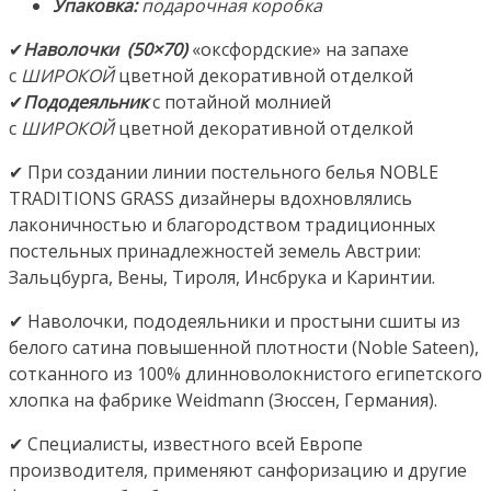
Россия
Упаковка:
подарочная коробка
✔
Наволочки (50×70)
«оксфордские» на запахе
с
ШИРОКОЙ
цветной декоративной отделкой
✔
Пододеяльник
с потайной молнией
с
ШИРОКОЙ
цветной декоративной отделкой
✔ При создании линии постельного белья NOBLE
TRADITIONS GRASS дизайнеры вдохновлялись
лаконичностью и благородством традиционных
постельных принадлежностей земель Австрии:
Зальцбурга, Вены, Тироля, Инсбрука и Каринтии.
✔ Наволочки, пододеяльники и простыни сшиты из
белого сатина повышенной плотности (Noble Sateen),
сотканного из 100% длинноволокнистого египетского
хлопка на фабрике Weidmann (Зюссен, Германия).
✔ Специалисты, известного всей Европе
производителя, применяют санфоризацию и другие