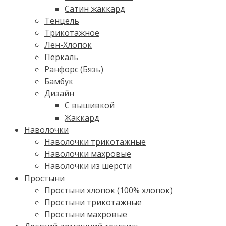
Сатин жаккард
Тенцель
Трикотажное
Лен-Хлопок
Перкаль
Ранфорс (Бязь)
Бамбук
Дизайн
С вышивкой
Жаккард
Наволочки
Наволочки трикотажные
Наволочки махровые
Наволочки из шерсти
Простыни
Простыни хлопок (100% хлопок)
Простыни трикотажные
Простыни махровые