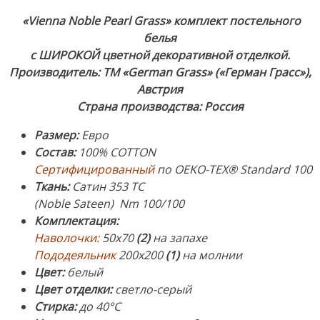
(1),
«
Vienna Noble Pearl Grass
» комплект постельного
наволочки
белья
50х70см
с ШИРОКОЙ цветной декоративной отделкой.
(2).
Производитель: ТМ «German Grass» («Герман Грасс»),
Ткань:
Австрия
Сатин.
Страна производства: Россия
Состав:
100%
Размер
:
Евро
Хлопок.
Состав
:
100% COTTON
Производитель:
Сертифицированны
й
по OEKO-TEX® Standard 100
ТМ
Ткань:
Сатин 353 ТС
«German
(Noble Sateen) Nm 100/100
Grass»
Комплектация
:
(«Герман
Наволочки:
50х70
(2)
на запахе
Грасс»),
Пододеяльник
200х200
(1)
на молнии
Австрия.
Цвет:
белый
Страна
Цвет отделки:
светло-серый
производства:
Стирка:
до 40°С