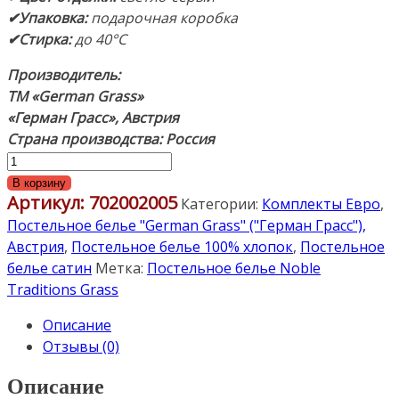
✔Упаковка:
подарочная коробка
✔Стирка:
до 40°С
Производитель:
ТМ «German Grass»
«Герман Грасс»,
Австрия
Страна производства: Россия
Количество
товара
В корзину
Артикул:
702002005
Постельное
Категории:
Комплекты Евро
,
белье
Постельное белье "German Grass" ("Герман Грасс"),
«Vienna
Австрия
,
Постельное белье 100% хлопок
,
Постельное
Noble
белье сатин
Метка:
Постельное белье Noble
Pearl
Traditions Grass
Grass».
Описание
Комплект
Отзывы (0)
Евро:
пододеяльник
Описание
200х200см