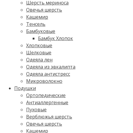
Шерсть мериноса
Овечья шерсть
Кашемир
Тенсель
Бамбуковые
Бамбук Хлопок
Хлопковые
Шелковые
Одеяла лен
Одеяла из эвкалипта
Одеяла антистресс
Микроволокно
Подушки
Ортопедические
Антиаллергенные
Пуховые
Верблюжья шерсть
Овечья шерсть
Кашемир