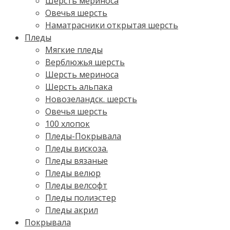
Шерсть мериноса
Овечья шерсть
Наматрасники открытая шерсть
Пледы
Мягкие пледы
Верблюжья шерсть
Шерсть мериноса
Шерсть альпака
Новозеландск. шерсть
Овечья шерсть
100 хлопок
Пледы-Покрывала
Пледы вискоза.
Пледы вязаные
Пледы велюр
Пледы велсофт
Пледы полиэстер
Пледы акрил
Покрывала