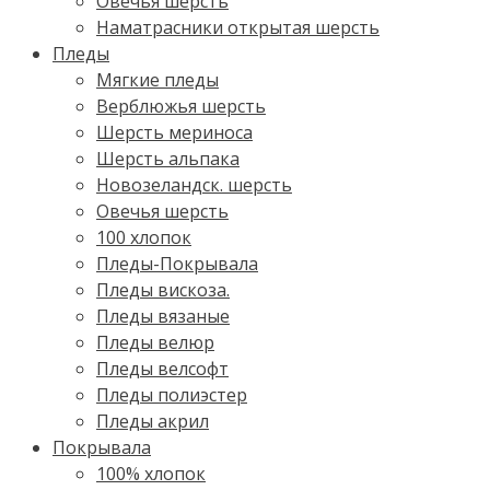
Овечья шерсть
Наматрасники открытая шерсть
Пледы
Мягкие пледы
Верблюжья шерсть
Шерсть мериноса
Шерсть альпака
Новозеландск. шерсть
Овечья шерсть
100 хлопок
Пледы-Покрывала
Пледы вискоза.
Пледы вязаные
Пледы велюр
Пледы велсофт
Пледы полиэстер
Пледы акрил
Покрывала
100% хлопок