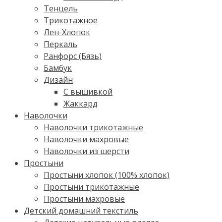
Тенцель
Трикотажное
Лен-Хлопок
Перкаль
Ранфорс (Бязь)
Бамбук
Дизайн
С вышивкой
Жаккард
Наволочки
Наволочки трикотажные
Наволочки махровые
Наволочки из шерсти
Простыни
Простыни хлопок (100% хлопок)
Простыни трикотажные
Простыни махровые
Детский домашний текстиль