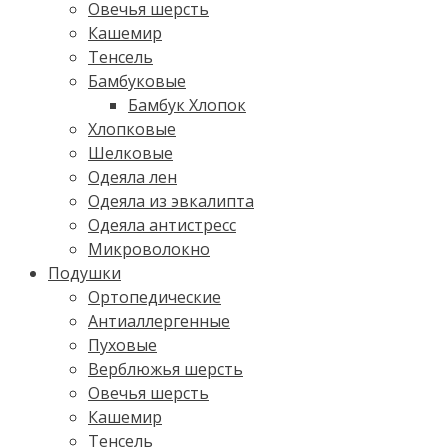
Овечья шерсть
Кашемир
Тенсель
Бамбуковые
Бамбук Хлопок
Хлопковые
Шелковые
Одеяла лен
Одеяла из эвкалипта
Одеяла антистресс
Микроволокно
Подушки
Ортопедические
Антиаллергенные
Пуховые
Верблюжья шерсть
Овечья шерсть
Кашемир
Тенсель