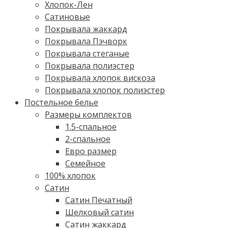
Хлопок-Лен
Сатиновые
Покрывала жаккард
Покрывала Пэчворк
Покрывала стеганые
Покрывала полиэстер
Покрывала хлопок вискоза
Покрывала хлопок полиэстер
Постельное белье
Размеры комплектов
1.5-спальное
2-спальное
Евро размер
Семейное
100% хлопок
Cатин
Сатин Печатный
Шелковый сатин
Сатин жаккард