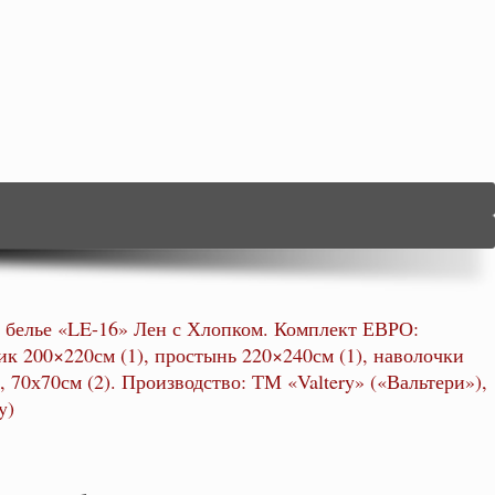
 белье «LE-16» Лен с Хлопком. Комплект ЕВРО:
ик 200×220см (1), простынь 220×240см (1), наволочки
, 70х70см (2). Производство: ТМ «Valtery» («Вальтери»),
y)