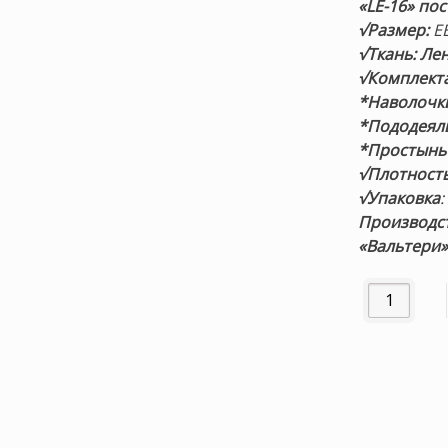
«LE-16
» по
√Размер:
Е
√Ткань: Ле
√Комплект
*Наволочк
*Пододеял
*Простынь
√Плотность
√Упаковка
Производст
«Вальтери»
Количество 