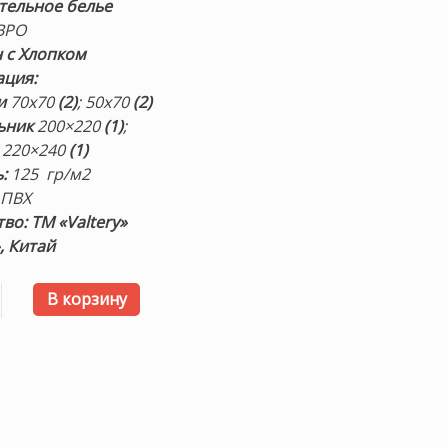
стельное белье
ВРО
н с Хлопком
ация:
и
70х70
(2)
; 50х70
(2)
ьник
200×220
(1)
;
220×240
(1)
:
125 гр/м2
: ПВХ
во: ТМ «Valtery»
, Китай
товара Постельное белье «LE-16» Лен с Хлопком. Комплек
В корзину