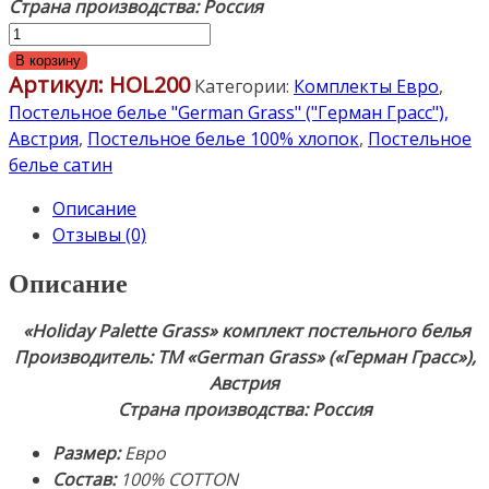
Страна производства: Россия
Количество
товара
В корзину
Артикул:
HOL200
Постельное
Категории:
Комплекты Евро
,
белье
Постельное белье "German Grass" ("Герман Грасс"),
«Holiday
Австрия
,
Постельное белье 100% хлопок
,
Постельное
Palette
белье сатин
Grass».
Описание
Комплект
Отзывы (0)
Евро:
пододеяльник
Описание
200х220см
(1),
«Holiday Palette Grass» комплект постельного белья
простынь
Производитель: ТМ «German Grass» («Герман Грасс»),
240х260см
Австрия
(1),
Страна производства: Россия
наволочки
50х70см
Размер
:
Евро
(2),
Состав
:
100% COTTON