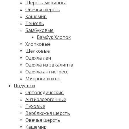
Шерсть мериноса
Овечья шерсть
Кашемир
Тенсель
Бамбуковые
Бамбук Хлопок
Хлопковые
Шелковые
Одеяла лен
Одеяла из эвкалипта
Одеяла антистресс
Микроволокно
Подушки
Ортопедические
Антиаллергенные
Пуховые
Верблюжья шерсть
Овечья шерсть
Кашемир