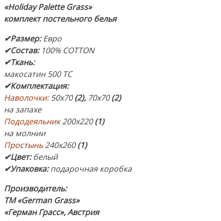
«Holiday Palette Grass»
комплект постельного белья
✔Размер
:
Евро
✔Состав
:
100% COTTON
✔Ткань:
макосатин 500 ТС
✔Комплектация
:
Наволочки:
50х70
(2),
70х70
(2)
на запахе
Пододеяльник
200х220
(1)
на молнии
Простынь
240х260
(1)
✔Цвет:
белый
✔Упаковка:
подарочная коробка
Производитель:
ТМ «German Grass»
«Герман Грасс»,
Австрия