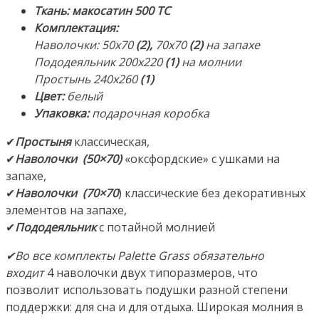
70х70см
Ткань: макосатин 500 ТС
(2).
Комплектация
:
Ткань:
Наволочки: 50х70
(2),
70х70
(2)
на запахе
Мако-
Пододеяльник 200х220
(1)
на молнии
Сатин.
Простынь 240х260
(1)
Состав:
Цвет:
белый
100%
Упаковка:
подарочная коробка
Хлопок.
✔
Простыня
классическая,
Производитель:
✔
Наволочки (50×70)
«оксфордские» с ушками на
ТМ
запахе,
«German
✔
Наволочки (70×70
) классические без декоративных
Grass»
элементов на запахе,
(«Герман
✔
Пододеяльник
с потайной молнией
Грасс»),
Австрия.
✔Во все комплекты Palette Grass обязательно
Страна
входит
4 наволочки двух типоразмеров, что
производства:
позволит использовать подушки разной степени
Россия
поддержки: для сна и для отдыха. Широкая молния в