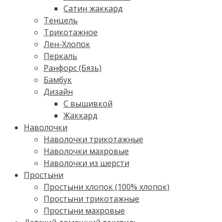
Сатин жаккард
Тенцель
Трикотажное
Лен-Хлопок
Перкаль
Ранфорс (Бязь)
Бамбук
Дизайн
С вышивкой
Жаккард
Наволочки
Наволочки трикотажные
Наволочки махровые
Наволочки из шерсти
Простыни
Простыни хлопок (100% хлопок)
Простыни трикотажные
Простыни махровые