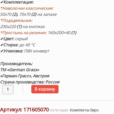
✔Комплектация
:
*Наволочки классические:
50х70
(2),
70х70
(2)
на запахе
*Пододеяльник:
200х220
(1)
на кнопках
*Простынь на резинке:
160х200×40
(1)
✔Цвет:
серый
✔Стирка
: до 40 °С
✔Упаковка:
ПВХ конверт
Производитель:
ТМ «German Grass»
«Герман Грасс»,
Австрия
Страна производства: Россия
Количество товара «Grey Brilliant Grass». Комплект пост
В корзину
Артикул:
171605070
Категории:
Комплекты Евро
,