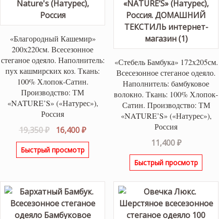
«Благородный Кашемир»
200х220см. Всесезонное
стеганое одеяло. Наполнитель:
«Стебель Бамбука» 172х205см.
пух кашмирских коз. Ткань:
Всесезонное стеганое одеяло.
100% Хлопок-Сатин.
Наполнитель: бамбуковое
Производство: ТМ
волокно. Ткань: 100% Хлопок-
«NATURE’S» («Натурес»),
Сатин. Производство: ТМ
Россия
«NATURE’S» («Натурес»),
Россия
Первоначальная
Текущая
19,350
₽
16,400
₽
цена
цена:
11,400
₽
Быстрый просмотр
составляла
16,400 ₽.
Быстрый просмотр
19,350 ₽.