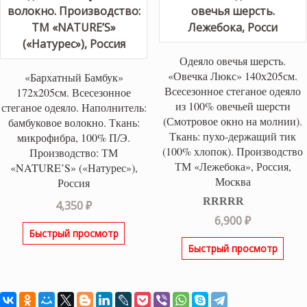
Одеяло овечья шерсть.
«Овечка Люкс» 140х205см.
«Бархатный Бамбук»
Всесезонное стеганое одеяло
172х205см. Всесезонное
из 100% овечьей шерсти
стеганое одеяло. Наполнитель:
(Смотровое окно на молнии).
бамбуковое волокно. Ткань:
Ткань: пухо-держащий тик
микрофибра, 100% П/Э.
(100% хлопок). Производство
Производство: ТМ
ТМ «Лежебока», Россия,
«NATURE’S» («Натурес»),
Москва
Россия
4,350
₽
Оценка
5.00
6,900
₽
из 5
Быстрый просмотр
Быстрый просмотр