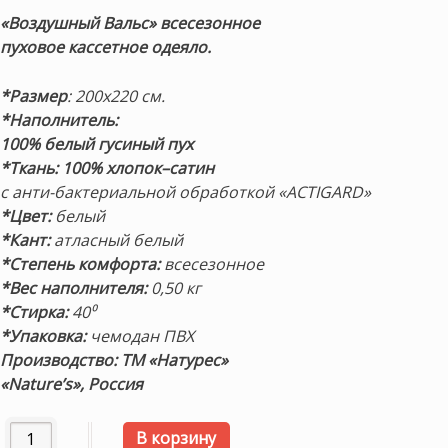
составляла
26,250 ₽.
«Воздушный Вальс» всесезонное
35,000 ₽.
пуховое кассетное одеяло.
*Размер
: 200х220 см.
*Наполнитель:
100% белый гусиный пух
*Ткань:
100% хлопок–сатин
с анти-бактериальной обработкой «ACTIGARD»
*Цвет:
белый
*Кант:
атласный белый
*Степень комфорта:
всесезонное
*Вес наполнителя:
0,50 кг
*Стирка:
40⁰
*Упаковка:
чемодан ПВХ
Производство: ТМ «Натурес»
«Nature’s», Россия
Количество товара «Воздушный Вальс» 200х220см. Всесез
В корзину