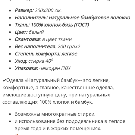
100%
Хлопок-
Размер:
200х200 см.
Бязь.
Наполнитель: натуральное бамбуковое волокно
Производство:
Ткань: 100% хлопок-бязь (ГОСТ)
ТМ
Цвет:
белый
«NATURE’S»
Окантовка
: в цвет ткани
(«Натурес»),
Вес наполнителя
: 200 гр/м2
Россия
Степень комфорта: легкое
Уход:
стирка 40⁰
Упаковка:
чемодан ПВХ
✔
Одеяла «Натуральный бамбук»- это легкие,
комфортные, а главное, качественные одеяла,
имеющие доступную цену, при натуральных
составляющих: 100% хлопок и бамбук.
Возможны многократные стирки.
и использование без пододеяльника в теплое
время года и в жарких помещениях.