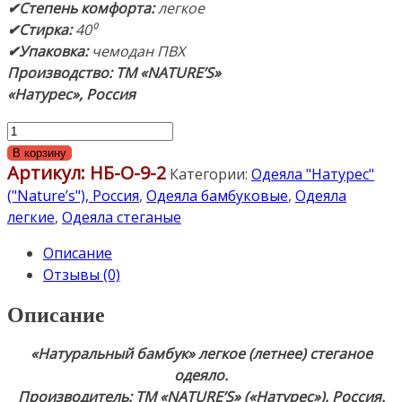
✔Степень комфорта:
легкое
✔Стирка:
40⁰
✔Упаковка:
чемодан ПВХ
Производство:
ТМ
«NATURE’S»
«Натурес», Россия
Количество
товара
В корзину
Артикул:
НБ-О-9-2
"Натуральный
Категории:
Одеяла "Натурес"
бамбук"
("Nature’s"), Россия
,
Одеяла бамбуковые
,
Одеяла
200х200см.
легкие
,
Одеяла стеганые
Легкое
Описание
(летнее)
Отзывы (0)
стеганое
одеяло.
Описание
Наполнитель:
бамбуковое
«Натуральный бамбук» легкое (летнее) стеганое
волокно.
одеяло.
Ткань:
Производитель: ТМ «NATURE’S» («Натурес»), Россия.