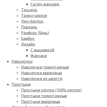
Сатин жаккард
Тенцель
Трикотажное
Лен-Хлопок
Перкаль
Ранфорс (Бязь)
Бамбук
Дизайн
С вышивкой
Жаккард
Наволочки
Наволочки трикотажные
Наволочки махровые
Наволочки из шерсти
Простыни
Простыни хлопок (100% хлопок)
Простыни трикотажные
Простыни махровые