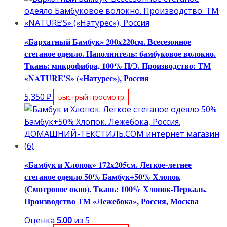
«Бархатный Бамбук» 200х220см. Всесезонное
стеганое одеяло. Наполнитель: бамбуковое волокно.
Ткань: микрофибра, 100% П/Э. Производство: ТМ
«NATURE’S» («Натурес»), Россия
5,350
₽
Быстрый просмотр
«Бамбук и Хлопок» 172х205см. Легкое-летнее
стеганое одеяло 50% Бамбук+50% Хлопок
(Смотровое окно). Ткань: 100% Хлопок-Перкаль.
Производство ТМ «Лежебока», Россия, Москва
Оценка
5.00
из 5