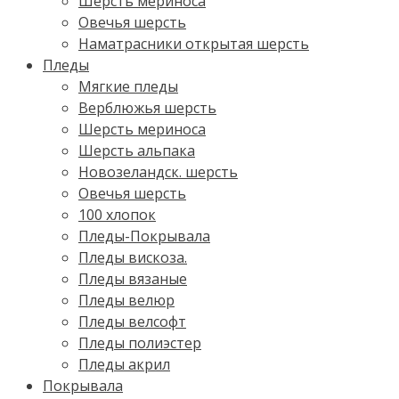
Шерсть мериноса
Овечья шерсть
Наматрасники открытая шерсть
Пледы
Мягкие пледы
Верблюжья шерсть
Шерсть мериноса
Шерсть альпака
Новозеландск. шерсть
Овечья шерсть
100 хлопок
Пледы-Покрывала
Пледы вискоза.
Пледы вязаные
Пледы велюр
Пледы велсофт
Пледы полиэстер
Пледы акрил
Покрывала