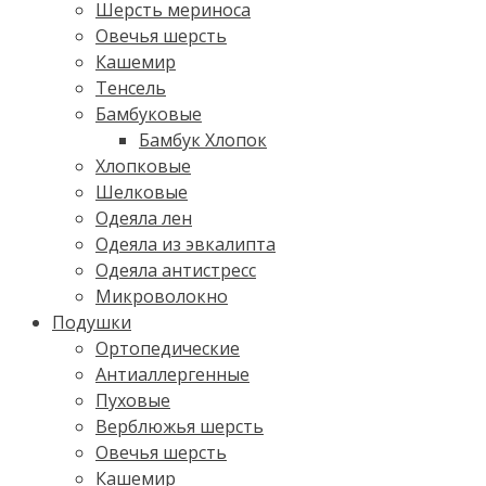
Шерсть мериноса
Овечья шерсть
Кашемир
Тенсель
Бамбуковые
Бамбук Хлопок
Хлопковые
Шелковые
Одеяла лен
Одеяла из эвкалипта
Одеяла антистресс
Микроволокно
Подушки
Ортопедические
Антиаллергенные
Пуховые
Верблюжья шерсть
Овечья шерсть
Кашемир