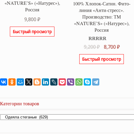
«NATURE’S» («Натурес»),
100% Хлопок-Сатин. Фито-
Россия
линия «Анти-стресс».
Производство: ТМ
9,800
₽
«NATURE’S» («Натурес»),
Россия
Быстрый просмотр
Оценка
5.00
Первоначаль
Текущ
9,200
₽
8,700
₽
из 5
цена
цена:
Быстрый просмотр
составляла
8,700 ₽
9,200 ₽.
Категории товаров