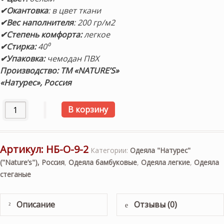
✔Окантовка
: в цвет ткани
✔Вес наполнителя
: 200 гр/м2
✔Степень комфорта:
легкое
✔Стирка:
40⁰
✔Упаковка:
чемодан ПВХ
Производство:
ТМ
«NATURE’S»
«Натурес», Россия
Количество товара "Натуральный бамбук" 200х200см. Лег
В корзину
Артикул:
НБ-О-9-2
Категории:
Одеяла "Натурес"
("Nature’s"), Россия
,
Одеяла бамбуковые
,
Одеяла легкие
,
Одеяла
стеганые
Описание
Отзывы (0)