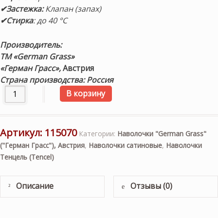
✔
Застежка:
Клапан (запах)
✔
Стирка
: до 40 °С
Производитель:
ТМ «German Grass»
«Герман Грасс»,
Австрия
Страна производства: Россия
Количество товара «Black Brilliant Grass». Наволочки ко
В корзину
Артикул:
115070
Категории:
Наволочки "German Grass"
("Герман Грасс"), Австрия
,
Наволочки сатиновые
,
Наволочки
Тенцель (Tencel)
Описание
Отзывы (0)