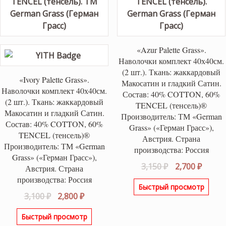
«Azur Palette Grass».
Наволочки комплект 40х40см.
(2 шт.). Ткань: жаккардовый
«Ivory Palette Grass».
Макосатин и гладкий Сатин.
Наволочки комплект 40х40см.
Состав: 40% COTTON, 60%
(2 шт.). Ткань: жаккардовый
TENCEL (тенсель)®
Макосатин и гладкий Сатин.
Производитель: ТМ «German
Состав: 40% COTTON, 60%
Grass» («Герман Грасс»),
TENCEL (тенсель)®
Австрия. Страна
Производитель: ТМ «German
производства: Россия
Grass» («Герман Грасс»),
Первоначаль
Текущ
3,150
₽
2,700
₽
Австрия. Страна
цена
цена:
производства: Россия
Быстрый просмотр
составляла
2,700 ₽
Первоначальная
Текущая
3,100
₽
2,800
₽
3,150 ₽.
цена
цена:
Быстрый просмотр
составляла
2,800 ₽.