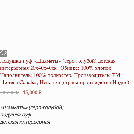
Подушка-пуф «Шахматы» (серо-голубой) детская
интерьерная 20х40х40см. Обивка: 100% хлопок.
Наполнитель: 100% полиэстер. Производитель: ТМ
«Lorena Canals», Испания (страна производства Индия)
Первоначальная
Текущая
20,200
₽
15,000
₽
цена
цена:
составляла
15,000 ₽.
«Шахматы» (серо-голубой)
20,200 ₽.
подушка-пуф
детская интерьерная