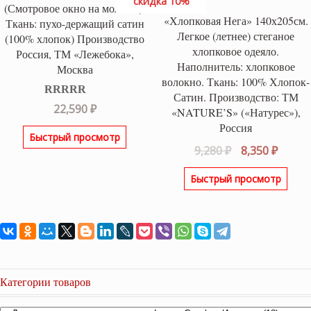
скидка 10%
(Смотровое окно на молнии).
«Хлопковая Нега» 140х205см.
Ткань: пухо-держащий сатин
Легкое (летнее) стеганое
(100% хлопок) Производство
хлопковое одеяло.
Россия, ТМ «Лежебока»,
Наполнитель: хлопковое
Москва
волокно. Ткань: 100% Хлопок-
Сатин. Производство: ТМ
Оценка
5.00
22,590
₽
«NATURE’S» («Натурес»),
из 5
Россия
Быстрый просмотр
Первоначаль
Текущ
9,280
₽
8,350
₽
цена
цена:
Быстрый просмотр
составляла
8,350 ₽
9,280 ₽.
Категории товаров