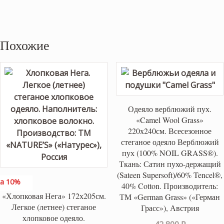
Похожие
Одеяло верблюжий пух.
«Camel Wool Grass»
220х240см. Всесезонное
стеганое одеяло Верблюжий
пух (100% NOIL GRASS®).
Ткань: Сатин пухо-держащий
(Sateen Supersoft)/60% Tencel®,
а 10%
40% Cotton. Производитель:
«Хлопковая Нега» 172х205см.
ТМ «German Grass» («Герман
Легкое (летнее) стеганое
Грасс»), Австрия
хлопковое одеяло.