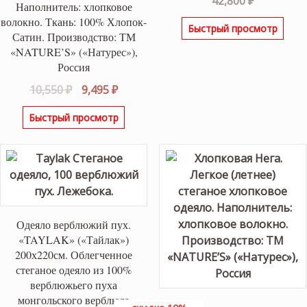
42,800
₽
Наполнитель: хлопковое
волокно. Ткань: 100% Хлопок-
Быстрый просмотр
Сатин. Производство: ТМ
«NATURE’S» («Натурес»),
Россия
Первоначальная
Текущая
10,550
₽
9,495
₽
цена
цена:
Быстрый просмотр
составляла
9,495 ₽.
10,550 ₽.
Одеяло верблюжий пух.
«TAYLAK» («Тайлак»)
200х220см. Облегченное
стеганое одеяло из 100%
верблюжьего пуха
монгольского верблюда