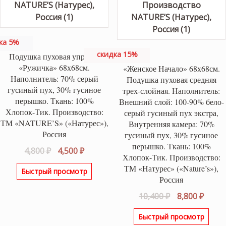
ка 5%
скидка 15%
Подушка пуховая упругая
«Ружичка» 68х68см.
«Женское Начало» 68х68см.
Наполнитель: 70% серый
Подушка пуховая средняя
гусиный пух, 30% гусиное
трех-слойная. Наполнитель:
перышко. Ткань: 100%
Внешний слой: 100-90% бело-
Хлопок-Тик. Производство:
серый гусиный пух экстра,
ТМ «NATURE’S» («Натурес»),
Внутренняя камера: 70%
Россия
гусиный пух, 30% гусиное
перышко. Ткань: 100%
Первоначальная
Текущая
4,800
₽
4,500
₽
Хлопок-Тик. Производство:
цена
цена:
ТМ «Натурес» («Nature’s»),
Быстрый просмотр
составляла
4,500 ₽.
Россия
4,800 ₽.
Первоначаль
Теку
10,400
₽
8,800
₽
цена
цена:
Быстрый просмотр
составляла
8,800 