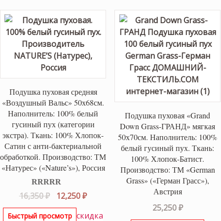
10,400 ₽.
Подушка пуховая средняя
«Воздушный Вальс» 50х68см.
Наполнитель: 100% белый
Подушка пуховая «Grand
гусиный пух (категории
Down Grass-ГРАНД» мягкая
экстра). Ткань: 100% Хлопок-
50х70см. Наполнитель: 100%
Сатин с анти-бактериальной
белый гусиный пух. Ткань:
обработкой. Производство: ТМ
100% Хлопок-Батист.
«Натурес» («Nature’s»), Россия
Производство: ТМ «German
Grass» («Герман Грасс»),
Австрия
Оценка
5.00
Первоначальная
Текущая
16,350
₽
12,250
₽
из 5
цена
цена:
25,250
₽
скидка
Быстрый просмотр
составляла
12,250 ₽.