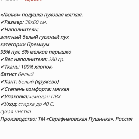
цена
цена:
составляла
13,000 ₽.
«Лилия» подушка пуховая мягкая.
14,000 ₽.
✔Размер:
38х60 см.
✔Наполнитель:
элитный белый гусиный пух
категории Премиум
95% пух, 5% мелкое перышко
✔Вес наполнителя:
280 гр.
✔Ткань:
100% хлопок-
батист
белый
✔Кант:
белый
(кружево)
✔Степень комфорта: мягкая
✔Упаковка:
чемодан ПВХ
✔
У
ход:
стирка до 40 С,
сухая чистка
Производство: ТМ «Серафимовская Пушинка», Россия