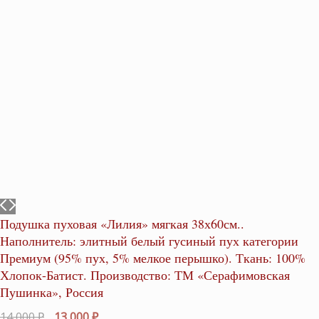
Подушка пуховая «Лилия» мягкая 38х60см..
Наполнитель: элитный белый гусиный пух категории
Премиум (95% пух, 5% мелкое перышко). Ткань: 100%
Хлопок-Батист. Производство: ТМ «Серафимовская
Пушинка», Россия
Первоначальная
Текущая
14,000
₽
13,000
₽