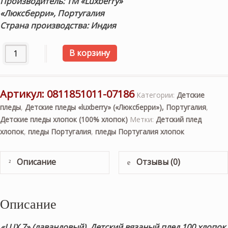
Производитель: ТМ «Luxberry»
«
Люксберри
»
, Португалия
Страна производства: Индия
Количество товара "LUX 7" (лавандовый) 100х150см. Де
В корзину
Артикул:
0811851011-07186
Категории:
Детские
пледы
,
Детские пледы «luxberry» («Люксберри»), Португалия
,
Детские пледы хлопок (100% хлопок)
Метки:
Детский плед
хлопок
,
пледы Португалия
,
пледы Португалия хлопок
Описание
Отзывы (0)
Описание
«LUX 7» (лавандовый). Детский вязаный плед 100 хлопок.