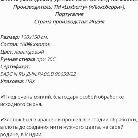
Производитель: ТМ «Luxberry» («Люксберри»),
Португалия
Страна производства: Индия
Размер:
100х150 см.
Состав:
10
0% хлопок
Цвет:
лавандовый
Ручная стирка
при
30С
Сертификат:
ЕАЭС N RU Д-IN.РА06.В.90659/22
Упаковка:
ПВХ
✔
Плед очень мягкий, благодаря особой обработке
исходного сырья.
✔
Хлопок был выращен и прошёл все стадии обработки,
вплоть до создания нити нужного цвета, на своей
родине, в Индии.