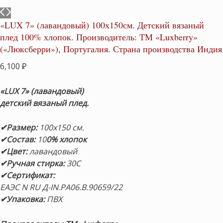
«LUX 7» (лавандовый) 100х150см. Детский вязаный
плед 100% хлопок. Производитель: ТМ «Luxberry»
(«Люксберри»), Португалия. Страна производства Индия
6,100
₽
«LUX 7» (лавандовый)
детский вязаный плед.
✔Размер:
100х150 см.
✔Состав:
10
0% хлопок
✔Цвет:
лавандовый
✔Ручная стирка:
30С
✔Сертификат:
ЕАЭС N RU Д-IN.РА06.В.90659/22
✔Упаковка:
ПВХ