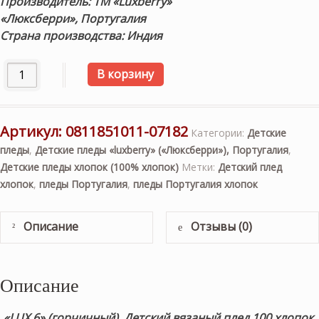
Производитель: ТМ «Luxberry»
«
Люксберри
»
, Португалия
Страна производства: Индия
Количество товара "LUX 6" (горчичный) 100х150см. Дет
В корзину
Артикул:
0811851011-07182
Категории:
Детские
пледы
,
Детские пледы «luxberry» («Люксберри»), Португалия
,
Детские пледы хлопок (100% хлопок)
Метки:
Детский плед
хлопок
,
пледы Португалия
,
пледы Португалия хлопок
Описание
Отзывы (0)
Описание
«LUX 6» (горчичный). Детский вязаный плед 100 хлопок.