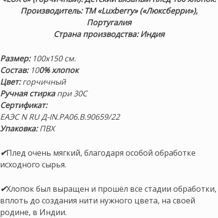
Производитель: ТМ «Luxberry» («Люксберри»),
Португалия
Страна производства: Индия
Размер:
100х150 см.
Состав:
10
0% хлопок
Цвет:
горчичный
Ручная стирка
при
30С
Сертификат:
ЕАЭС N RU Д-IN.РА06.В.90659/22
Упаковка:
ПВХ
✔
Плед очень мягкий, благодаря особой обработке
исходного сырья.
✔
Хлопок был выращен и прошёл все стадии обработки,
вплоть до создания нити нужного цвета, на своей
родине, в Индии.