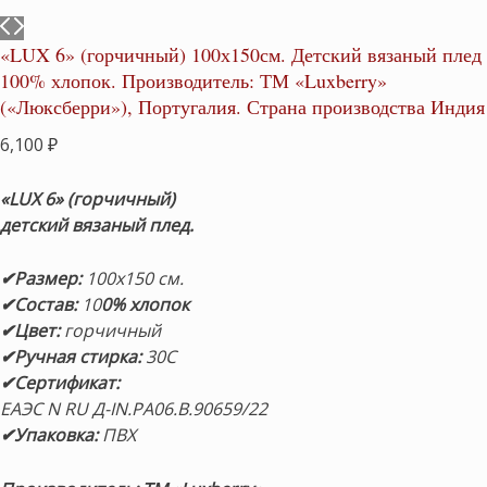
«LUX 6» (горчичный) 100х150см. Детский вязаный плед
100% хлопок. Производитель: ТМ «Luxberry»
(«Люксберри»), Португалия. Страна производства Индия
6,100
₽
«LUX 6» (горчичный)
детский вязаный плед.
✔Размер:
100х150 см.
✔Состав:
10
0% хлопок
✔Цвет:
горчичный
✔Ручная стирка:
30С
✔Сертификат:
ЕАЭС N RU Д-IN.РА06.В.90659/22
✔Упаковка:
ПВХ