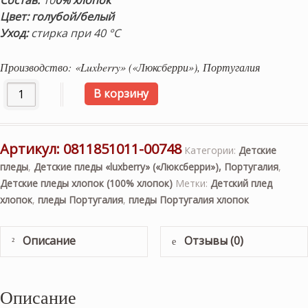
Состав:
10
0% хлопок
Цвет: голубой/белый
Уход:
стирка при 40 °С
Производство: «Luxberry» («Люксберри»), Португалия
Количество товара детский плед хлопок «LUX 519″ (голу
В корзину
Артикул:
0811851011-00748
Категории:
Детские
пледы
,
Детские пледы «luxberry» («Люксберри»), Португалия
,
Детские пледы хлопок (100% хлопок)
Метки:
Детский плед
хлопок
,
пледы Португалия
,
пледы Португалия хлопок
Описание
Отзывы (0)
Описание