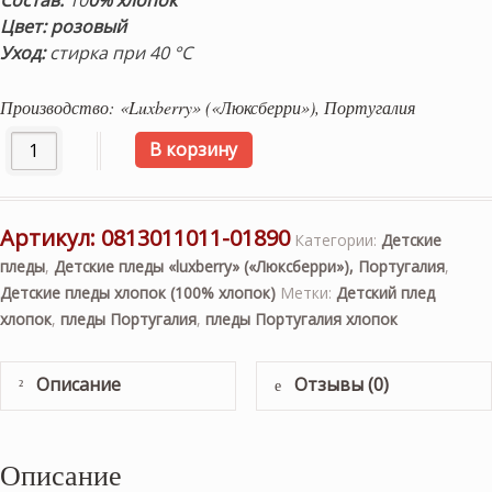
Состав:
10
0% хлопок
Цвет: розовый
Уход:
стирка при 40 °С
Производство: «Luxberry» («Люксберри»), Португалия
Количество товара детский плед хлопок «LUX 3313″ (роз
В корзину
Артикул:
0813011011-01890
Категории:
Детские
пледы
,
Детские пледы «luxberry» («Люксберри»), Португалия
,
Детские пледы хлопок (100% хлопок)
Метки:
Детский плед
хлопок
,
пледы Португалия
,
пледы Португалия хлопок
Описание
Отзывы (0)
Описание