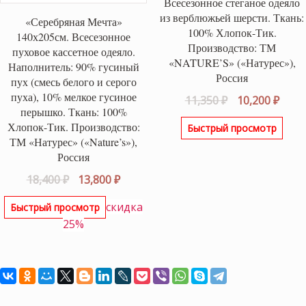
Всесезонное стеганое одеяло
из верблюжьей шерсти. Ткань:
«Серебряная Мечта»
100% Хлопок-Тик.
140х205см. Всесезонное
Производство: ТМ
пуховое кассетное одеяло.
«NATURE’S» («Натурес»),
Наполнитель: 90% гусиный
Россия
пух (смесь белого и серого
пуха), 10% мелкое гусиное
Первоначаль
Теку
11,350
₽
10,200
₽
перышко. Ткань: 100%
цена
цена
Хлопок-Тик. Производство:
Быстрый просмотр
составляла
10,20
ТМ «Натурес» («Nature’s»),
11,350 ₽.
Россия
Первоначальная
Текущая
18,400
₽
13,800
₽
цена
цена:
скидка
Быстрый просмотр
составляла
13,800 ₽.
25%
18,400 ₽.