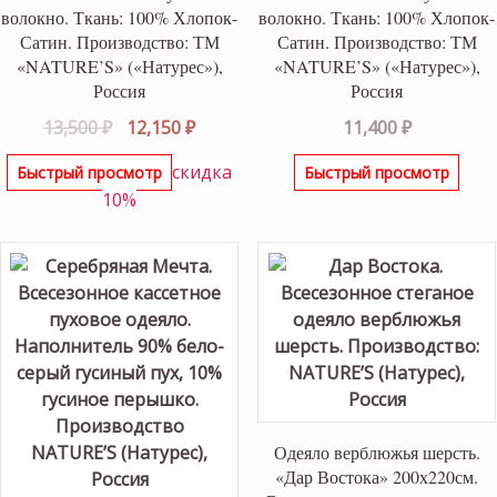
волокно. Ткань: 100% Хлопок-
волокно. Ткань: 100% Хлопок-
Сатин. Производство: ТМ
Сатин. Производство: ТМ
«NATURE’S» («Натурес»),
«NATURE’S» («Натурес»),
Россия
Россия
Первоначальная
Текущая
13,500
₽
12,150
₽
11,400
₽
цена
цена:
скидка
Быстрый просмотр
Быстрый просмотр
составляла
12,150 ₽.
10%
13,500 ₽.
Одеяло верблюжья шерсть.
«Дар Востока» 200х220см.