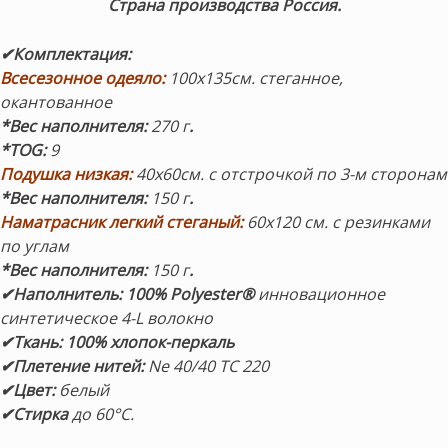
Страна производства Россия.
✔Комплектация:
Всесезонное одеяло:
100х135см.
стеганное,
окантованное
*Вес наполнителя:
270 г
.
*TOG:
9
Подушка низкая:
40х60см.
с отстрочкой по 3-м сторонам
*Вес наполнителя:
150 г
.
Наматрасник легкий стеганый:
60х120 см.
с резинками
по углам
*Вес наполнителя:
150 г
.
✔
Наполнитель:
100% Polyester®
инновационное
синтетическое 4-L волокно
✔
Ткань: 100% хлопок-перкаль
✔
Плетение нитей:
Ne 40/40 TC 220
✔
Цвет:
белый
✔Стирка
до 60°C.