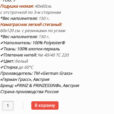
*TOG:
9
Подушка низкая:
40х60см.
с отстрочкой по 3-м сторонам
*Вес наполнителя:
150 г
.
Наматрасник легкий стеганый:
60х120 см. с резинками по углам
*Вес наполнителя:
150 г
.
✔
Наполнитель:
100% Polyester®
✔
Ткань: 100% хлопок-перкаль
✔
Плетение нитей:
Ne 40/40 TC 220
✔
Цвет:
белый
✔Стирка
до 60°C
Производитель: ТМ «German Grass»
«Герман Грасс», Австрия
Бренд: «PRINZ & PRINZESSIN®
», Австрия
Страна производства Россия
Количество товара «BABY 95C° GRASS». Детский гипоалле
В корзину