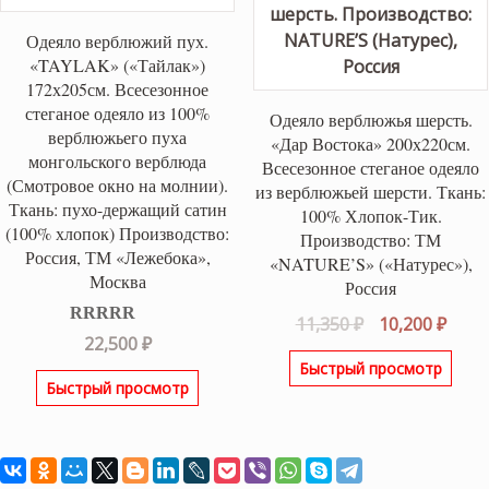
Одеяло верблюжий пух.
«TAYLAK» («Тайлак»)
172х205см. Всесезонное
стеганое одеяло из 100%
Одеяло верблюжья шерсть.
верблюжьего пуха
«Дар Востока» 200х220см.
монгольского верблюда
Всесезонное стеганое одеяло
(Смотровое окно на молнии).
из верблюжьей шерсти. Ткань:
Ткань: пухо-держащий сатин
100% Хлопок-Тик.
(100% хлопок) Производство:
Производство: ТМ
Россия, ТМ «Лежебока»,
«NATURE’S» («Натурес»),
Москва
Россия
Первоначаль
Теку
11,350
₽
10,200
₽
Оценка
5.00
22,500
₽
цена
цена
из 5
Быстрый просмотр
составляла
10,20
Быстрый просмотр
11,350 ₽.