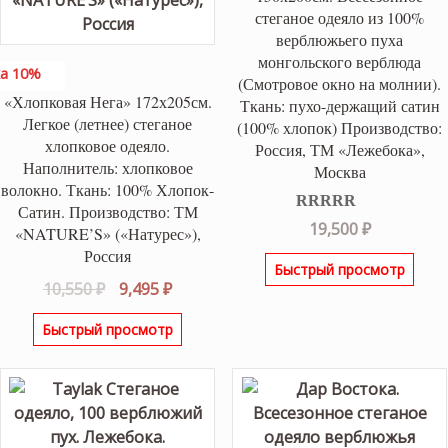
стеганое одеяло из 100%
верблюжьего пуха
монгольского верблюда
а 10%
(Смотровое окно на молнии).
«Хлопковая Нега» 172х205см.
Ткань: пухо-держащий сатин
Легкое (летнее) стеганое
(100% хлопок) Производство:
хлопковое одеяло.
Россия, ТМ «Лежебока»,
Наполнитель: хлопковое
Москва
волокно. Ткань: 100% Хлопок-
Сатин. Производство: ТМ
Оценка
5.00
19,500
₽
«NATURE’S» («Натурес»),
из 5
Россия
Быстрый просмотр
Первоначальная
Текущая
10,550
₽
9,495
₽
цена
цена:
Быстрый просмотр
составляла
9,495 ₽.
10,550 ₽.