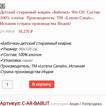
Детский стираемый коврик «Бабочка» 90х120. Состав:
100% хлопок. Производитель: ТМ «Lorena Canals»,
Испания (страна производства Индия)
Первоначальная
Текущая
21,700
₽
16,275
₽
цена
цена:
составляла
16,275 ₽.
«Бабочка» детский
стираемый коврик.
21,700 ₽.
✔Размер
: 90х120 см.
✔Состав: 100% хлопок
✔Упаковка:
пакет
Производитель: ТМ «Lorena Canals», Испания
Страна производства Индия
Количество товара Детский стираемый коврик «Бабочка»
В корзину
Артикул:
C-AR-BABUT
Категории:
Акции / Распродажа
,