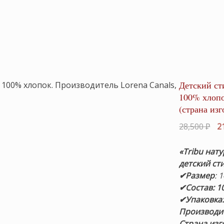
Детский ст
100% хлопо
(страна из
Пе
28,500
₽
2
це
со
«Tribu нат
28,
детский ст
✔Размер
: 
✔Состав: 1
✔Упаковка
Производит
Страна изг