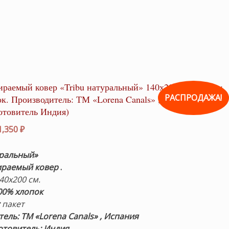
ираемый ковер «Tribu натуральный» 140х200см. Состав:
РАСПРОДАЖА!
к. Производитель: ТМ «Lorena Canals» , Испания
готовитель Индия)
рвоначальная
Текущая
1,350
₽
на
цена:
ставляла
21,350 ₽.
уральный
»
500 ₽.
ираемый ковер
.
140х200 см.
00% хлопок
:
пакет
ель: ТМ «Lorena Canals» , Испания
отовитель: Индия