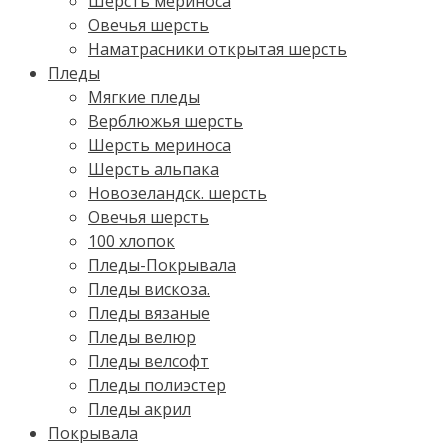
Шерсть мериноса
Овечья шерсть
Наматрасники открытая шерсть
Пледы
Мягкие пледы
Верблюжья шерсть
Шерсть мериноса
Шерсть альпака
Новозеландск. шерсть
Овечья шерсть
100 хлопок
Пледы-Покрывала
Пледы вискоза.
Пледы вязаные
Пледы велюр
Пледы велсофт
Пледы полиэстер
Пледы акрил
Покрывала