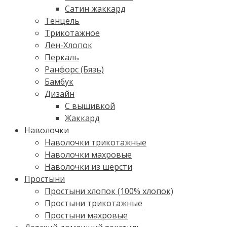
Сатин жаккард
Тенцель
Трикотажное
Лен-Хлопок
Перкаль
Ранфорс (Бязь)
Бамбук
Дизайн
С вышивкой
Жаккард
Наволочки
Наволочки трикотажные
Наволочки махровые
Наволочки из шерсти
Простыни
Простыни хлопок (100% хлопок)
Простыни трикотажные
Простыни махровые