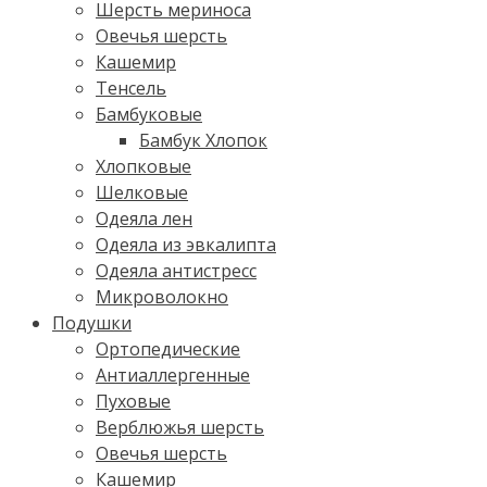
Шерсть мериноса
Овечья шерсть
Кашемир
Тенсель
Бамбуковые
Бамбук Хлопок
Хлопковые
Шелковые
Одеяла лен
Одеяла из эвкалипта
Одеяла антистресс
Микроволокно
Подушки
Ортопедические
Антиаллергенные
Пуховые
Верблюжья шерсть
Овечья шерсть
Кашемир