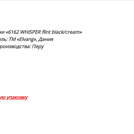
 «6162 WHISPER flint black/cream»
ь: ТМ «Elvang», Дания
роизводства: Перу
ю упаковку