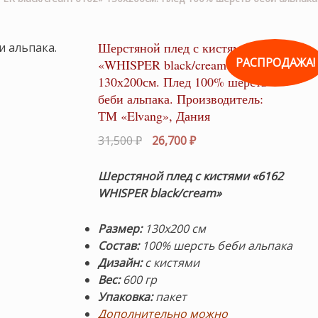
Шерстяной плед с кистями
РАСПРОДАЖА!
«WHISPER black/cream 6162»
130х200см. Плед 100% шерсть
беби альпака. Производитель:
ТМ «Elvang», Дания
Первоначальная
Текущая
31,500
₽
26,700
₽
цена
цена:
составляла
26,700 ₽.
Шерстяной плед с кистями «6162
31,500 ₽.
WHISPER black/cream»
Размер:
130х200 см
Состав:
100% шерсть беби альпака
Дизайн:
с кистями
Вес:
600 гр
Упаковка:
пакет
Дополнительно можно