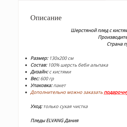
Описание
Шерстяной плед с кистями
Производител
Страна п
Размер:
130х200 см
Состав:
100% шерсть беби альпака
Дизайн:
с кистями
Вес:
600 гр
Упаковка:
пакет
Дополнительно можно заказать
подарочну
Уход:
только сухая чистка
Пледы ELVANG Дания