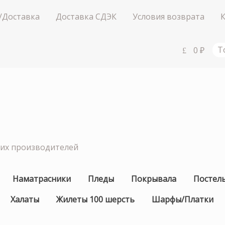
/Доставка
Доставка СДЭК
Условия возврата
0
₽
Т
ших производителей
Наматрасники
Пледы
Покрывала
Постел
Халаты
Жилеты 100 шерсть
Шарфы/Платки