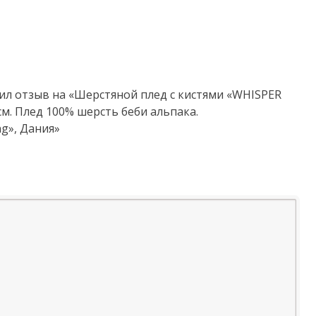
ил отзыв на «Шерстяной плед с кистями «WHISPER
см. Плед 100% шерсть беби альпака.
g», Дания»