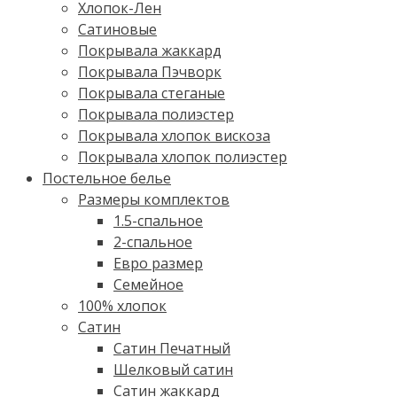
Хлопок-Лен
Сатиновые
Покрывала жаккард
Покрывала Пэчворк
Покрывала стеганые
Покрывала полиэстер
Покрывала хлопок вискоза
Покрывала хлопок полиэстер
Постельное белье
Размеры комплектов
1.5-спальное
2-спальное
Евро размер
Семейное
100% хлопок
Cатин
Сатин Печатный
Шелковый сатин
Сатин жаккард