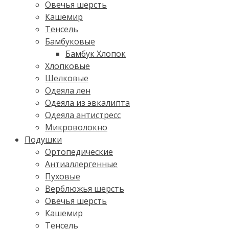
Овечья шерсть
Кашемир
Тенсель
Бамбуковые
Бамбук Хлопок
Хлопковые
Шелковые
Одеяла лен
Одеяла из эвкалипта
Одеяла антистресс
Микроволокно
Подушки
Ортопедические
Антиаллергенные
Пуховые
Верблюжья шерсть
Овечья шерсть
Кашемир
Тенсель