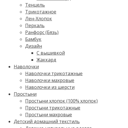
Тенцель
Трикотажное
Лен-Хлопок
Перкаль
Ранфорс (Бязь)
Бамбук
Дизайн
С вышивкой
Жаккард
Наволочки
Наволочки трикотажные
Наволочки махровые
Наволочки из шерсти
Простыни
Простыни хлопок (100% хлопок)
Простыни трикотажные
Простыни махровые
Детский домашний текстиль