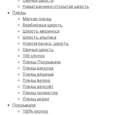
Овечья шерсть
Наматрасники открытая шерсть
Пледы
Мягкие пледы
Верблюжья шерсть
Шерсть мериноса
Шерсть альпака
Новозеландск. шерсть
Овечья шерсть
100 хлопок
Пледы-Покрывала
Пледы вискоза.
Пледы вязаные
Пледы велюр
Пледы велсофт
Пледы полиэстер
Пледы акрил
Покрывала
100% хлопок