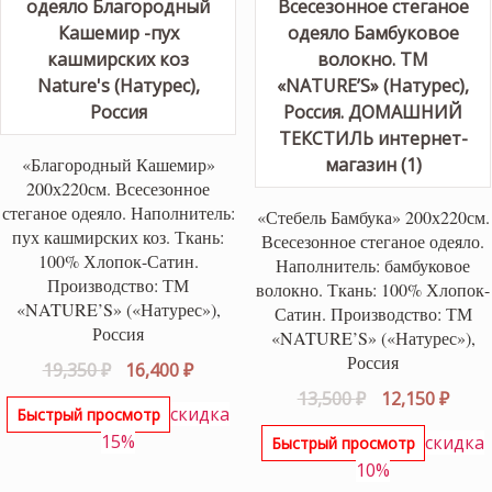
«Благородный Кашемир»
200х220см. Всесезонное
стеганое одеяло. Наполнитель:
«Стебель Бамбука» 200х220см.
пух кашмирских коз. Ткань:
Всесезонное стеганое одеяло.
100% Хлопок-Сатин.
Наполнитель: бамбуковое
Производство: ТМ
волокно. Ткань: 100% Хлопок-
«NATURE’S» («Натурес»),
Сатин. Производство: ТМ
Россия
«NATURE’S» («Натурес»),
Россия
Первоначальная
Текущая
19,350
₽
16,400
₽
цена
цена:
Первоначаль
Теку
13,500
₽
12,150
₽
скидка
Быстрый просмотр
составляла
16,400 ₽.
цена
цена
15%
скидка
Быстрый просмотр
19,350 ₽.
составляла
12,15
10%
13,500 ₽.