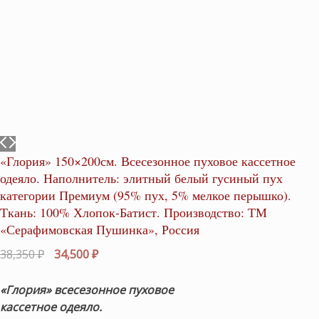
«Глория» 150×200см. Всесезонное пуховое кассетное
одеяло. Наполнитель: элитный белый гусиный пух
категории Премиум (95% пух, 5% мелкое перышко).
Ткань: 100% Хлопок-Батист. Производство: ТМ
«Серафимовская Пушинка», Россия
Первоначальная
Текущая
38,350
₽
34,500
₽
цена
цена:
составляла
34,500 ₽.
«Глория» всесезонное пуховое
38,350 ₽.
кассетное одеяло.