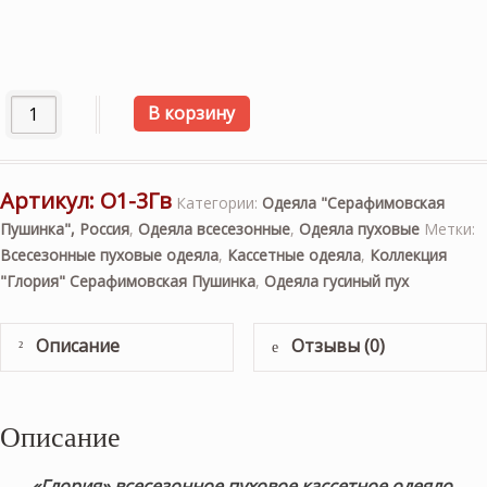
Количество товара «Глория» 150×200см. Всесезонное пу
В корзину
Артикул:
О1-3Гв
Категории:
Одеяла "Серафимовская
Пушинка", Россия
,
Одеяла всесезонные
,
Одеяла пуховые
Метки:
Всесезонные пуховые одеяла
,
Кассетные одеяла
,
Коллекция
"Глория" Серафимовская Пушинка
,
Одеяла гусиный пух
Описание
Отзывы (0)
Описание
«Глория» всесезонное пуховое кассетное одеяло.