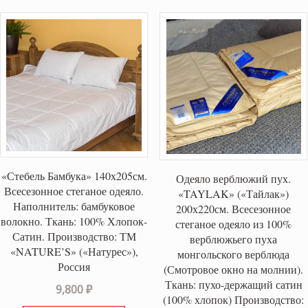
«Стебель Бамбука» 140х205см.
Одеяло верблюжий пух.
Всесезонное стеганое одеяло.
«TAYLAK» («Тайлак»)
Наполнитель: бамбуковое
200х220см. Всесезонное
волокно. Ткань: 100% Хлопок-
стеганое одеяло из 100%
Сатин. Производство: ТМ
верблюжьего пуха
«NATURE’S» («Натурес»),
монгольского верблюда
Россия
(Смотровое окно на молнии).
Ткань: пухо-держащий сатин
9,800
₽
(100% хлопок) Производство: