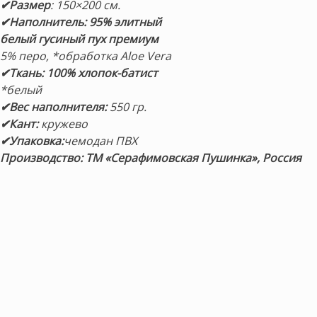
✔Размер
: 150×200 см.
✔Наполнитель:
95%
элитный
белый гусиный пух премиум
5% перо, *обработка Aloe Vera
✔Ткань: 100% хлопок-батист
*белый
✔Вес наполнителя:
550 гр.
✔Кант:
кружево
✔Упаковка:
чемодан ПВХ
Производство: ТМ «Серафимовская Пушинка», Россия