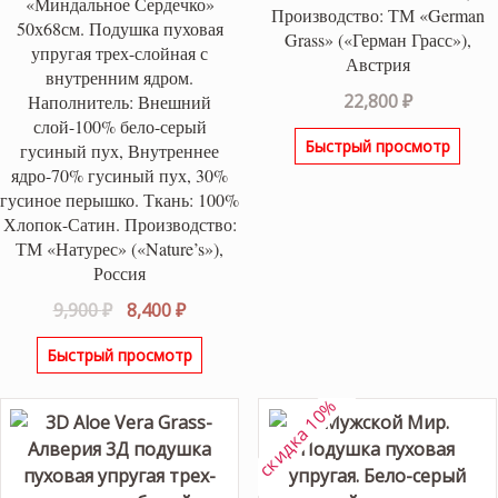
«Миндальное Сердечко»
Производство: ТМ «German
50х68см. Подушка пуховая
Grass» («Герман Грасс»),
упругая трех-слойная с
Австрия
внутренним ядром.
22,800
₽
Наполнитель: Внешний
слой-100% бело-серый
Быстрый просмотр
гусиный пух, Внутреннее
ядро-70% гусиный пух, 30%
гусиное перышко. Ткань: 100%
Хлопок-Сатин. Производство:
ТМ «Натурес» («Nature’s»),
Россия
Первоначальная
Текущая
9,900
₽
8,400
₽
цена
цена:
Быстрый просмотр
составляла
8,400 ₽.
9,900 ₽.
скидка 10%