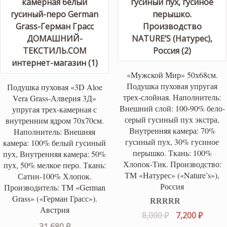
«Мужской Мир» 50х68см.
Подушка пуховая упругая
Подушка пуховая «3D Aloe
трех-слойная. Наполнитель:
Vera Grass-Алверия 3Д»
Внешний слой: 100-90% бело-
упругая трех-камерная с
серый гусиный пух экстра,
внутренним ядром 70х70см.
Внутренняя камера: 70%
Наполнитель: Внешняя
гусиный пух, 30% гусиное
камера: 100% белый гусиный
перышко. Ткань: 100%
пух, Внутренняя камера: 50%
Хлопок-Тик. Производство:
пух, 50% мелкое перо. Ткань:
ТМ «Натурес» («Nature’s»),
Сатин-100% Хлопок.
Россия
Производитель: ТМ «German
Grass» («Герман Грасс»).
Австрия
Оценка
5.00
Первоначаль
Текущ
8,000
₽
7,200
₽
из 5
31,680
₽
цена
цена: