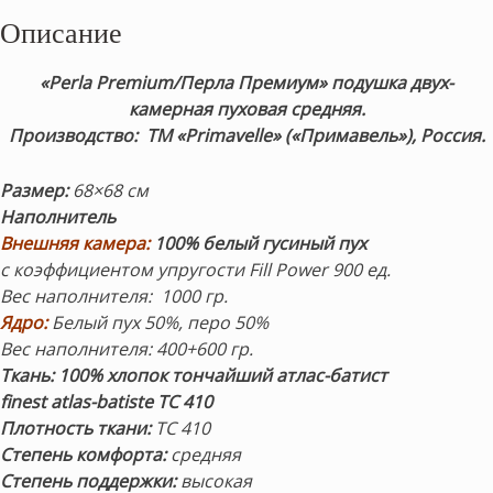
Описание
«Perla Premium/Перла Премиум»
подушка двух-
камерная пуховая средняя.
Производство: ТМ «Primavelle» («
Примавель
»), Россия.
Размер:
68×68 см
Наполнитель
Внешняя камера:
100% белый гусиный пух
с коэффициентом упругости
Fill Power 9
00 ед.
Вес наполнителя: 1000 гр.
Ядро:
Белый пух 50%, перо 50%
Вес наполнителя: 400+600 гр.
Ткань: 100% хлопок тончайший атлас-батист
finest atlas-batiste ТС 410
Плотность ткани:
TC 410
Степень комфорта:
средняя
Степень поддержки:
высокая