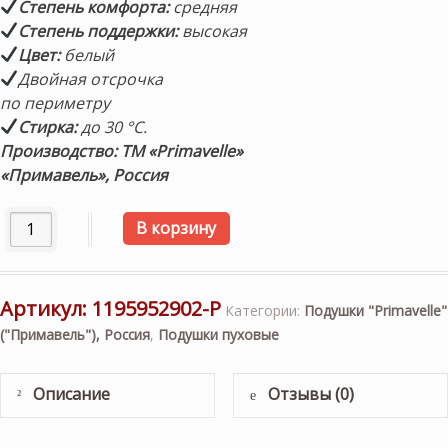
Степень комфорта:
средняя
Степень поддержки:
высокая
Цвет:
белый
Двойная отсрочка
по периметру
Стирка:
до 30 °С.
Производство: ТМ «Primavelle»
«
Примавель
», Россия
Количество товара Подушка пуховая двух-камерная средн
В корзину
Артикул:
1195952902-P
Категории:
Подушки "Primavelle"
("Примавель"), Россия
,
Подушки пуховые
Описание
Отзывы (0)