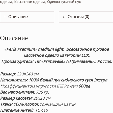
одеяла
,
Кассетные одеяла
,
Одеяла гусиный пух
Описание
Отзывы (0)
Описание
«Perla Premium» medium light. Всесезонное пуховое
кассетное одеяло категории LUX.
Производитель: ТМ «Primavelle» («
Примавель
»), Россия.
Размер:
220×240 см.
Наполнитель:
100% белый пух сибирского гуся Экстра
*Коэффициентом упругости (Fill Power)
9
00ед
Вес наполнителя:
735 гр.
Размер кассеты
: 20х20 см.
Ткань: 100% Хлопок
тончайший Сатин
Плетение нитей:
TC 410