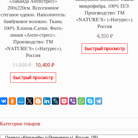
«Лаванда Антистресс»
микрофибра, 100% П/Э.
200х220см. Всесезонное
Производство: ТМ
стеганое одеяло. Наполнитель:
«NATURE’S» («Натурес»),
бамбуковое волокно. Ткань:
Россия
100% Хлопок-Сатин. Фито-
линия «Анти-стресс».
4,350
₽
Производство: ТМ
«NATURE’S» («Натурес»),
Быстрый просмотр
Россия
Первоначальная
Текущая
11,500
₽
10,400
₽
цена
цена:
Быстрый просмотр
составляла
10,400 ₽.
11,500 ₽.
Категории товаров