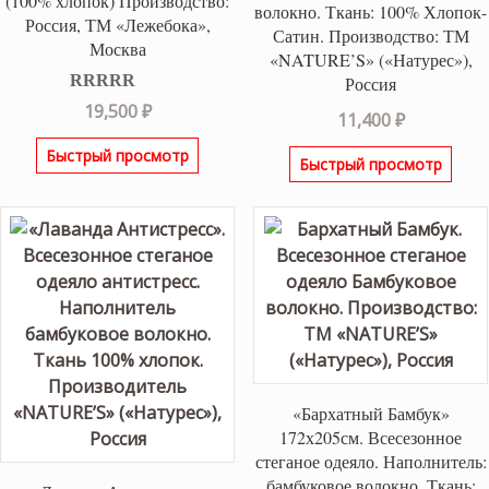
(100% хлопок) Производство:
волокно. Ткань: 100% Хлопок-
Россия, ТМ «Лежебока»,
Сатин. Производство: ТМ
Москва
«NATURE’S» («Натурес»),
Россия
Оценка
5.00
19,500
₽
11,400
₽
из 5
Быстрый просмотр
Быстрый просмотр
«Бархатный Бамбук»
172х205см. Всесезонное
стеганое одеяло. Наполнитель:
бамбуковое волокно. Ткань: