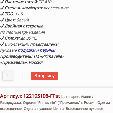
Плетение нитей:
TC 410
Степень комфорта:
всесезонное
TOG
: 11,5
Цвет:
белый
Двойная отстрочка
по периметру изделия
Стирка:
до 30 °С.
В коллекции представлены
пуховые
подушки
и
перины
Производитель: ТМ «Primavelle»
«
Примавель
», Россия
Количество товара «Felicia Premium/Фелиция Премиум» m
В корзину
Артикул:
122195108-FPst
Категории:
Акции /
Распродажа
,
Одеяла "Primavelle" ("Примавель"), Россия
,
Одеяла
всесезонные
,
Одеяла пуховые
Метки:
Всесезонные пуховые