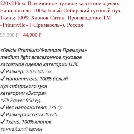
220×240см. Всесезонное пуховое кассетное одеяло.
Наполнитель: 100% белый Сибирский гусиный пух.
Ткань: 100% Хлопок-Сатин. Производство: ТМ
«Primavelle» («Примавель»), Россия
Первоначальная
Текущая
59,900
₽
44,900
₽
цена
цена:
составляла
44,900 ₽.
«Felicia Premium/Фелиция Премиум»
59,900 ₽.
medium light всесезонное пуховое
кассетное одеяло категории LUX.
Размер:
220×240 см.
Наполнитель:
100% белый
пух сибирского гуся
категории «Экстра»
*Fill Power 9
00 ед.
Вес наполнителя:
735 гр.
Размер кассеты
20х20
Ткань: 100% хлопок
тончайший
сатин