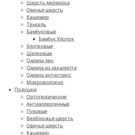
Шерсть мериноса
Овечья шерсть
Кашемир
Тенсель
Бамбуковые
Бамбук Хлопок
Хлопковые
Шелковые
Одеяла лен
Одеяла из эвкалипта
Одеяла антистресс
Микроволокно
Подушки
Ортопедические
Антиаллергенные
Пуховые
Верблюжья шерсть
Овечья шерсть
Кашемир