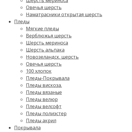
Шерсть мериноса
Овечья шерсть
Наматрасники открытая шерсть
Пледы
Мягкие пледы
Верблюжья шерсть
Шерсть мериноса
Шерсть альпака
Новозеландск. шерсть
Овечья шерсть
100 хлопок
Пледы-Покрывала
Пледы вискоза.
Пледы вязаные
Пледы велюр
Пледы велсофт
Пледы полиэстер
Пледы акрил
Покрывала