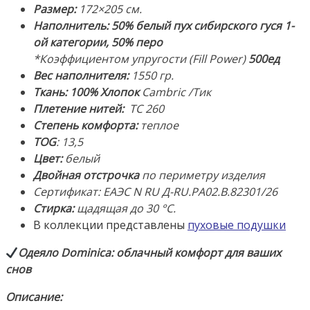
перо.
Размер:
172×205 см.
Ткань:
Наполнитель:
50% белый пух сибирского гуся 1-
100%
ой категории, 50% перо
Хлопок-
*Коэффициентом упругости (Fill Power)
5
00ед
cambric
Вес наполнителя:
1550 гр.
/
Ткань: 100% Хлопок
Сambric /Тик
тик.
Плетение нитей:
TC 260
Производство:
Степень комфорта:
теплое
ТМ
TOG
: 13,5
«Primavelle»
Цвет:
белый
(«Примавель»),
Двойная отстрочка
по периметру изделия
Россия
Сертификат: ЕАЭС N RU Д-RU.РА02.В.82301/26
Стирка:
щадящая до 30 °С.
В коллекции представлены
пуховые подушки
Одеяло Dominica: облачный комфорт для ваших
снов
Описание: