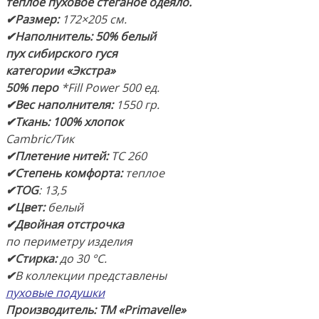
теплое пуховое стеганое
одеяло.
✔Размер:
172×205 см.
✔Наполнитель:
50% белый
пух сибирского гуся
категории «Экстра»
50% перо
*Fill Power 5
00 ед.
✔Вес наполнителя:
1550 гр.
✔Ткань: 100% хлопок
Сambric/Тик
✔Плетение нитей:
TC 260
✔Степень комфорта:
теплое
✔TOG
: 13,5
✔Цвет:
белый
✔Двойная отстрочка
по периметру изделия
✔Стирка:
до 30 °С.
✔
В коллекции представлены
пуховые подушки
Производитель: ТМ «Primavelle»