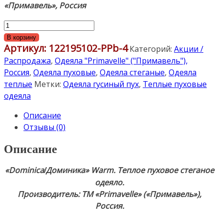
«
Примавель
», Россия
Количество
товара
В корзину
Артикул:
122195102-PPb-4
«Dominica/
Категорий:
Акции /
Доминика»
Распродажа
,
Одеяла "Primavelle" ("Примавель"),
warm
Россия
,
Одеяла пуховые
,
Одеяла стеганые
,
Одеяла
172×205см.
теплые
Метки:
Одеяла гусиный пух
,
Теплые пуховые
Теплое
одеяла
пуховое
Описание
стеганное
Отзывы (0)
одеяло.
Наполнитель:
Описание
50%
белый
«Dominica
Доминика»
Warm. Теплое пуховое стеганое
/
Сибирский
одеяло
.
гусиный
Производитель: ТМ «Primavelle» («
Примавель
»),
пух,
Россия.
50%