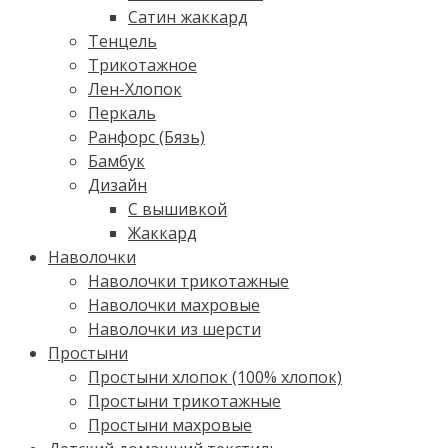
Сатин жаккард
Тенцель
Трикотажное
Лен-Хлопок
Перкаль
Ранфорс (Бязь)
Бамбук
Дизайн
С вышивкой
Жаккард
Наволочки
Наволочки трикотажные
Наволочки махровые
Наволочки из шерсти
Простыни
Простыни хлопок (100% хлопок)
Простыни трикотажные
Простыни махровые