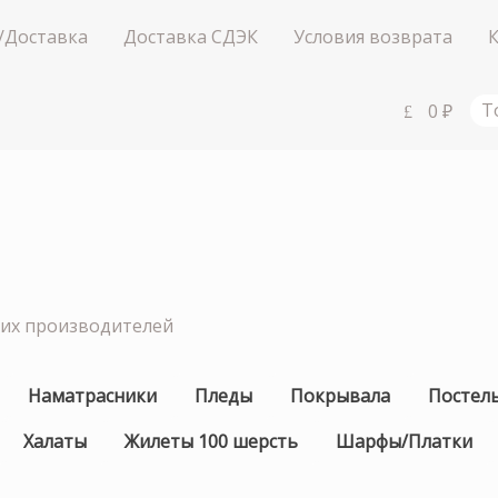
/Доставка
Доставка СДЭК
Условия возврата
0
₽
Т
ших производителей
Наматрасники
Пледы
Покрывала
Постел
Халаты
Жилеты 100 шерсть
Шарфы/Платки