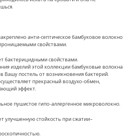
ишься.
 закреплено анти-септическое бамбуковое волокно
-проницаемыми свойствами.
ет бактерицидными свойствами.
ния изделий этой коллекции бамбуковые волокна
в Вашу постель от возникновения бактерий.
осуществляет прекрасный воздухо-обмен,
дающий эффект.
льное пушистое гипо-аллергенное микроволокно.
ет улучшенную стойкость при сжатии–
роскопичностью.