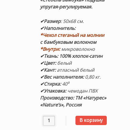
упругая-регулируемая.
✔Размер
: 50х68 см.
✔Наполнитель:
*Чехол стеганый на молнии
с бамбуковым волокном
*Внутри:
микроволокно
✔Ткань:
100%
хлопок-сатин
✔Цвет:
белый
✔Кант:
атласный белый
✔Вес наполнителя:
0,80 кг.
✔Стирка:
40⁰
✔Упаковка:
чемодан ПВХ
Производство: ТМ «Натурес»
«Nature’s», Россия
Количество товара Подушка упругая-ре
В корзину