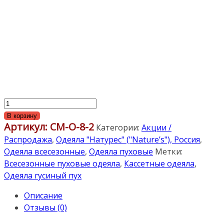
Количество
товара
В корзину
Артикул:
СМ-О-8-2
«Серебряная
Категории:
Акции /
Мечта»
Распродажа
,
Одеяла "Натурес" ("Nature’s"), Россия
,
220х240см.
Одеяла всесезонные
,
Одеяла пуховые
Метки:
Всесезонное
Всесезонные пуховые одеяла
,
Кассетные одеяла
,
пуховое
Одеяла гусиный пух
кассетное
Описание
одеяло.
Отзывы (0)
Наполнитель:
90%