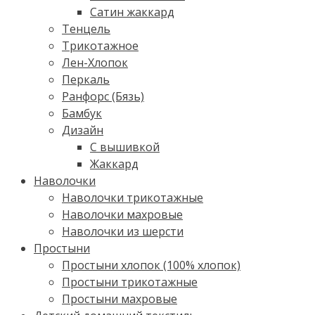
Сатин жаккард
Тенцель
Трикотажное
Лен-Хлопок
Перкаль
Ранфорс (Бязь)
Бамбук
Дизайн
С вышивкой
Жаккард
Наволочки
Наволочки трикотажные
Наволочки махровые
Наволочки из шерсти
Простыни
Простыни хлопок (100% хлопок)
Простыни трикотажные
Простыни махровые