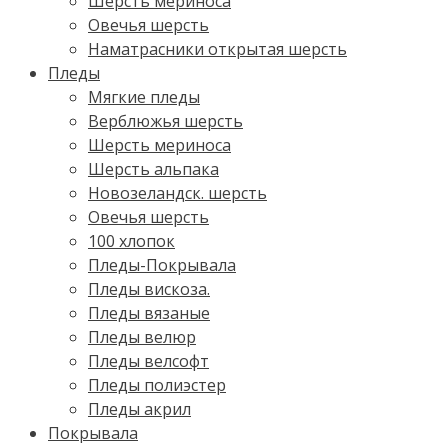
Шерсть мериноса
Овечья шерсть
Наматрасники открытая шерсть
Пледы
Мягкие пледы
Верблюжья шерсть
Шерсть мериноса
Шерсть альпака
Новозеландск. шерсть
Овечья шерсть
100 хлопок
Пледы-Покрывала
Пледы вискоза.
Пледы вязаные
Пледы велюр
Пледы велсофт
Пледы полиэстер
Пледы акрил
Покрывала