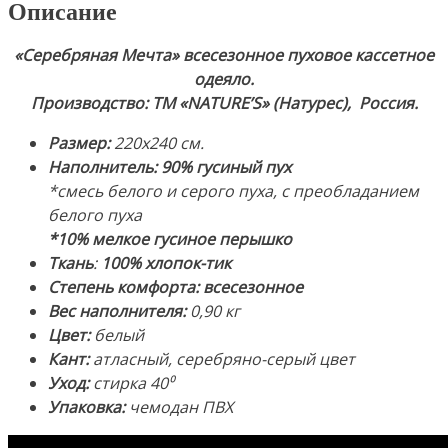
Описание
гусиный
пух
«Серебряная Мечта» всесезонное пуховое кассетное
(смесь
одеяло.
белого
Производство: ТМ «NATURE’S» (Натурес), Россия.
и
серого
Размер:
220х240 см.
пуха),
Наполнитель:
90% гусиный пух
10%
*смесь белого и серого пуха, с преобладанием
мелкое
белого пуха
гусиное
*10% мелкое гусиное перышко
перышко.
Ткань
:
100% хлопок-тик
Ткань:
Степень комфорта:
всесезонное
100%
Вес наполнителя:
0,90 кг
Хлопок-
Цвет:
белый
Тик.
Кант:
атласный, серебряно-серый цвет
Производство:
Уход:
стирка 40⁰
ТМ
Упаковка:
чемодан ПВХ
«Натурес»