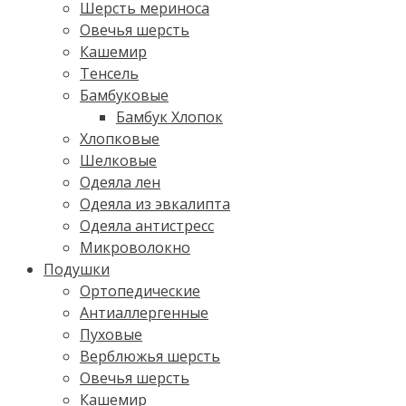
Шерсть мериноса
Овечья шерсть
Кашемир
Тенсель
Бамбуковые
Бамбук Хлопок
Хлопковые
Шелковые
Одеяла лен
Одеяла из эвкалипта
Одеяла антистресс
Микроволокно
Подушки
Ортопедические
Антиаллергенные
Пуховые
Верблюжья шерсть
Овечья шерсть
Кашемир