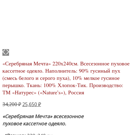
«Серебряная Мечта» 220х240см. Всесезонное пуховое
кассетное одеяло. Наполнитель: 90% гусиный пух
(смесь белого и серого пуха), 10% мелкое гусиное
перышко. Ткань: 100% Хлопок-Тик. Производство:
ТМ «Натурес» («Nature’s»), Россия
Первоначальная
Текущая
34,200
₽
25,650
₽
цена
цена:
«Серебряная Мечта» всесезонное
составляла
25,650 ₽.
пуховое кассетное одеяло.
34,200 ₽.