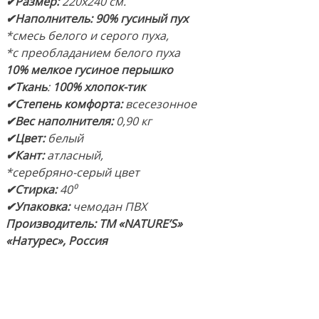
✔Размер:
220х240 см.
✔Наполнитель:
90% гусиный пух
*смесь белого и серого пуха,
*с преобладанием белого пуха
10% мелкое гусиное перышко
✔Ткань
:
100% хлопок-тик
✔Степень комфорта:
всесезонное
✔Вес наполнителя:
0,90 кг
✔Цвет:
белый
✔Кант:
атласный,
*серебряно-серый цвет
✔Стирка:
40⁰
✔Упаковка:
чемодан ПВХ
Производитель: ТМ «NATURE’S»
«Натурес», Россия