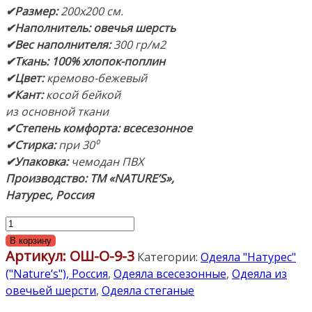
✔Размер:
200х200 см.
✔Наполнитель: овечья шерсть
✔Вес наполнителя:
300 гр/м2
✔Ткань: 100% хлопок-поплин
✔Цвет:
кремово-бежевый
✔Кант:
косой бейкой
из основной ткани
✔Степень комфорта: всесезонное
✔Стирка:
при 30⁰
✔Упаковка:
чемодан ПВХ
Производство: ТМ «NATURE’S»,
Натурес, Россия
Количество
товара
В корзину
Артикул:
ОШ-О-9-3
«Овечья
Категории:
Одеяла "Натурес"
шерсть»
("Nature’s"), Россия
,
Одеяла всесезонные
,
Одеяла из
200х200см.
овечьей шерсти
,
Одеяла стеганые
Всесезонное