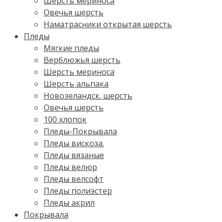
Шерсть мериноса
Овечья шерсть
Наматрасники открытая шерсть
Пледы
Мягкие пледы
Верблюжья шерсть
Шерсть мериноса
Шерсть альпака
Новозеландск. шерсть
Овечья шерсть
100 хлопок
Пледы-Покрывала
Пледы вискоза.
Пледы вязаные
Пледы велюр
Пледы велсофт
Пледы полиэстер
Пледы акрил
Покрывала