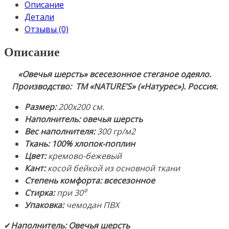
Описание
стеганое
Детали
шерстяное
Отзывы (0)
одеяло
из
Описание
овечьей
шерсти.
«Овечья шерсть» всесезонное стеганое одеяло.
Ткань:
Производство: ТМ «NATURE’S» («Натурес»). Россия.
100%
Хлопок-
Размер:
200х200 см.
Поплин.
Наполнитель: овечья шерсть
Производство:
Вес наполнителя:
300 гр/м2
ТМ
Ткань: 100% хлопок-поплин
«NATURE'S»
Цвет:
кремово-бежевый
(«Натурес»).
Кант:
косой бейкой из основной ткани
Россия
Степень комфорта: всесезонное
Стирка:
при 30⁰
Упаковка:
чемодан ПВХ
✔
Наполнитель: Овечья шерсть