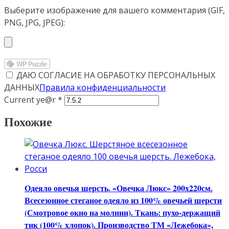
Выберите изображение для вашего комментария (GIF,
PNG, JPG, JPEG):
ДАЮ СОГЛАСИЕ НА ОБРАБОТКУ ПЕРСОНАЛЬНЫХ
ДАННЫХ
Правила конфиденциальности
Current ye@r
*
Похожие
Одеяло овечья шерсть. «Овечка Люкс» 200х220см.
Всесезонное стеганое одеяло из 100% овечьей шерсти
(Смотровое окно на молнии). Ткань: пухо-держащий
тик (100% хлопок). Производство ТМ «Лежебока»,