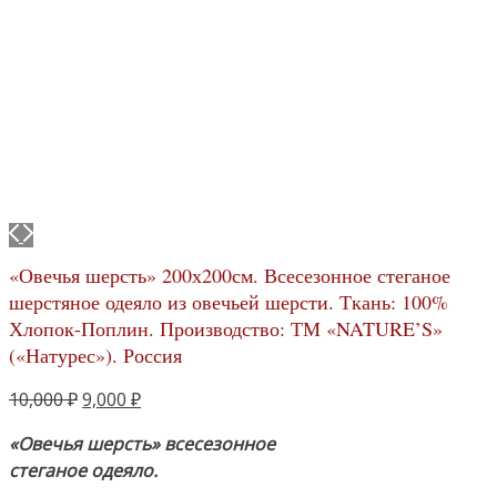
«Овечья шерсть» 200х200см. Всесезонное стеганое
шерстяное одеяло из овечьей шерсти. Ткань: 100%
Хлопок-Поплин. Производство: ТМ «NATURE’S»
(«Натурес»). Россия
Первоначальная
Текущая
10,000
₽
9,000
₽
цена
цена:
«Овечья шерсть» всесезонное
составляла
9,000 ₽.
стеганое одеяло.
10,000 ₽.