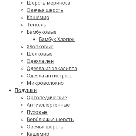
Шерсть мериноса
Овечья шерсть
Кашемир
Тенсель
Бамбуковые
Бамбук Хлопок
Хлопковые
Шелковые
Одеяла лен
Одеяла из эвкалипта
Одеяла антистресс
Микроволокно
Подушки
Ортопедические
Антиаллергенные
Пуховые
Верблюжья шерсть
Овечья шерсть
Кашемир