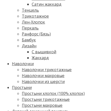
Сатин жаккард
Тенцель
Трикотажное
Лен-Хлопок
Перкаль
Ранфорс (Бязь)
Бамбук
Дизайн
С вышивкой
Жаккард
Наволочки
Наволочки трикотажные
Наволочки махровые
Наволочки из шерсти
Простыни
Простыни хлопок (100% хлопок)
Простыни трикотажные
Простыни махровые