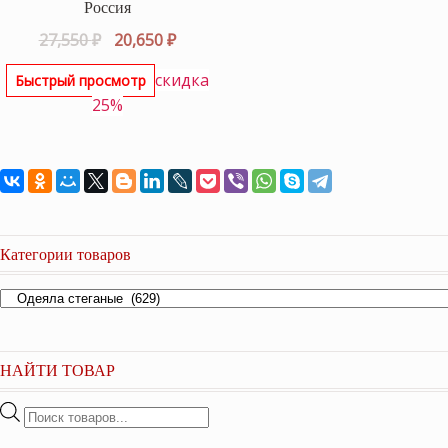
Россия
Первоначальная
Текущая
27,550
₽
20,650
₽
цена
цена:
скидка
Быстрый просмотр
составляла
20,650 ₽.
25%
27,550 ₽.
Категории товаров
НАЙТИ ТОВАР
Поиск
товаров