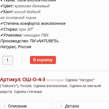
✔Ткань: 100% хлопок-поплин
✔Цвет:
кремово-бежевый
✔Кант:
косой бейкой
из основной ткани
✔Степень комфорта: всесезонное
✔Стирка:
при 30⁰
✔Упаковка:
чемодан ПВХ
Производство: ТМ «NATURE’S»,
Натурес, Россия
Количество товара «Овечья шерсть» 172х205см. Всесезо
В корзину
Артикул:
ОШ-О-4-3
Категории:
Одеяла "Натурес"
("Nature’s"), Россия
,
Одеяла всесезонные
,
Одеяла из овечьей
шерсти
,
Одеяла стеганые
Описание
Детали