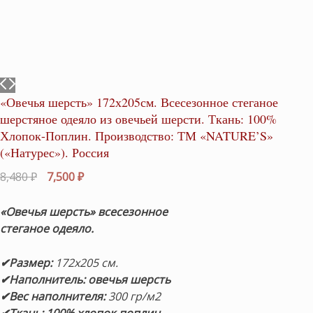
«Овечья шерсть» 172х205см. Всесезонное стеганое
шерстяное одеяло из овечьей шерсти. Ткань: 100%
Хлопок-Поплин. Производство: ТМ «NATURE’S»
(«Натурес»). Россия
Первоначальная
Текущая
8,480
₽
7,500
₽
цена
цена:
составляла
7,500 ₽.
«Овечья шерсть» всесезонное
8,480 ₽.
стеганое одеяло.
✔Размер:
172х205 см.
✔Наполнитель: овечья шерсть
✔Вес наполнителя:
300 гр/м2