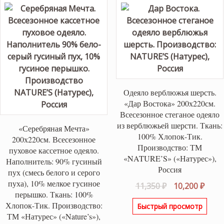
Одеяло верблюжья шерсть.
«Дар Востока» 200х220см.
Всесезонное стеганое одеяло
из верблюжьей шерсти. Ткань:
«Серебряная Мечта»
100% Хлопок-Тик.
200х220см. Всесезонное
Производство: ТМ
пуховое кассетное одеяло.
«NATURE’S» («Натурес»),
Наполнитель: 90% гусиный
Россия
пух (смесь белого и серого
пуха), 10% мелкое гусиное
Первоначаль
Теку
11,350
₽
10,200
₽
перышко. Ткань: 100%
цена
цена
Хлопок-Тик. Производство:
Быстрый просмотр
составляла
10,20
ТМ «Натурес» («Nature’s»),
11,350 ₽.