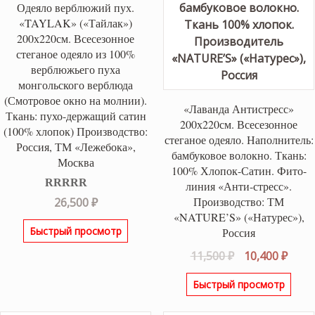
Одеяло верблюжий пух.
«TAYLAK» («Тайлак»)
200х220см. Всесезонное
стеганое одеяло из 100%
верблюжьего пуха
монгольского верблюда
(Смотровое окно на молнии).
«Лаванда Антистресс»
Ткань: пухо-держащий сатин
200х220см. Всесезонное
(100% хлопок) Производство:
стеганое одеяло. Наполнитель:
Россия, ТМ «Лежебока»,
бамбуковое волокно. Ткань:
Москва
100% Хлопок-Сатин. Фито-
линия «Анти-стресс».
Оценка
5.00
Производство: ТМ
26,500
₽
из 5
«NATURE’S» («Натурес»),
Быстрый просмотр
Россия
Первоначаль
Теку
11,500
₽
10,400
₽
цена
цена
Быстрый просмотр
составляла
10,40
11,500 ₽.