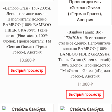
«Bamboo Grass» 150×200см.
Легкое стеганое одеяло.
Наполнитель: волокно
BAMBOO (100% BAMBOO
FIBER GRASS®). Ткань:
«Bamboo Familie Bio»
сатин (Fine sateen), 100%
172×205см. Всесезонное
хлопок. Производитель: ТМ
стеганое одеяло. Наполнитель:
«German Grass» («Герман
волокно BAMBOO (100%
Грасс»), Австрия
BAMBOO FIBER GRASS®).
Ткань: Сатин (Sateen supersoft),
10,600
₽
100% хлопок. Производство:
ТМ «German Grass» («Герман
Быстрый просмотр
Грасс»), Австрия
11,000
₽
Быстрый просмотр