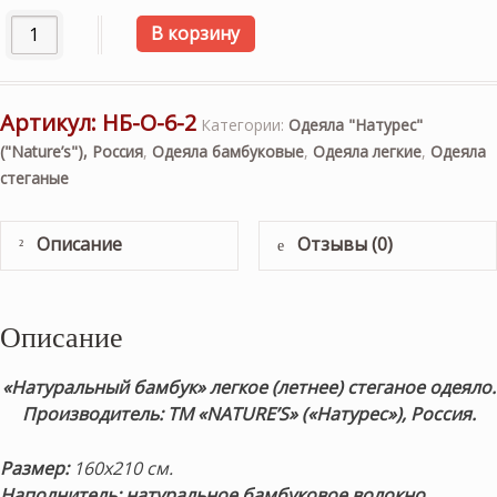
Количество товара "Натуральный бамбук" 160х210см. Лег
В корзину
Артикул:
НБ-О-6-2
Категории:
Одеяла "Натурес"
("Nature’s"), Россия
,
Одеяла бамбуковые
,
Одеяла легкие
,
Одеяла
стеганые
Описание
Отзывы (0)
Описание
«Натуральный бамбук» легкое (летнее) стеганое одеяло.
Производитель: ТМ «NATURE’S» («Натурес»), Россия.
Размер:
160х210 см.
Наполнитель: натуральное бамбуковое волокно