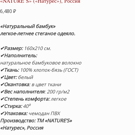
«NATURE’S» («Натурес»), Россия
6,480
₽
«Натуральный бамбук»
легкое-летнее стеганое одеяло.
✔Размер:
160х210 см.
✔Наполнитель:
натуральное бамбуковое волокно
✔Ткань:
100% хлопок-бязь (ГОСТ)
✔Цвет:
белый
✔Окантовка
: в цвет ткани
✔Вес наполнителя
: 200 гр/м2
✔Степень комфорта:
легкое
✔Стирка:
40⁰
✔Упаковка:
чемодан ПВХ
Производство:
ТМ
«NATURE’S»
«Натурес», Россия