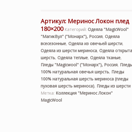
Артикул:
Меринос Локон плед
180×200
Категорий:
Одеяла "MagicWool"
"МагикВул" ("Монарх"), Россия
,
Одеяла
всесезонные
,
Одеяла из овечьей шерсти
,
Одеяла из шерсти мериноса
,
Одеяла открыт
шерсть
,
Одеяла теплые
,
Одеяла тканые
,
Пледы "Magicwool" ("Монарх"), Россия
,
Плед
100% натуральная овечья шерсть
,
Пледы
100% натуральная шерсть мериноса (пледы
пуховая шерсть мериноса)
,
Пледы из шерсти
Метка:
Коллекция "Меринос Локон"
MagicWool