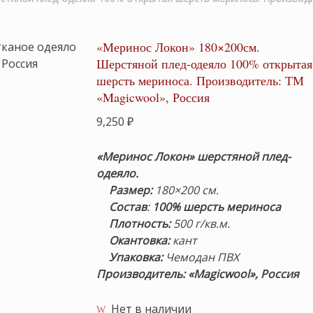
«Меринос Локон» 180×200см.
Шерстяной плед-одеяло 100% открытая
шерсть мериноса. Производитель: ТМ
«Magicwool», Россия
9,250
₽
«Меринос Локон» шерстяной плед-
одеяло.
Размер:
180×200 см.
Состав
:
100% шерсть мериноса
Плотность:
500 г/кв.м.
Окантовка:
кант
Упаковка:
Чемодан ПВХ
Производитель: «Magicwool», Россия
Нет в наличии