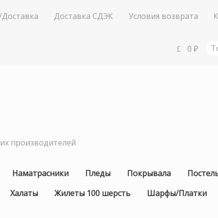
/Доставка
Доставка СДЭК
Условия возврата
0
₽
Т
ших производителей
Наматрасники
Пледы
Покрывала
Постел
Халаты
Жилеты 100 шерсть
Шарфы/Платки