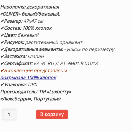
Наволочка декоративная
«OLIVER» белый/бежевый.
✔Размер:
47х47 см
✔Состав: 100% хлопок
✔Цвет:
бежевый
✔Рисунок:
растительный орнамент
✔Декоративные элементы:
«ушки» по периметру
✔Застежка:
клапан
✔Сертификат:
ЕА ЭС RU Д-РТ.ЭМ01.В.01018
✔
В коллекции представлены
покрывала 100% хлопок
✔Упаковка:
ПВХ
Производитель: ТМ «Luxberry»
«Люксберри», Португалия
Количество товара Наволочка декоративная «OLIVER» (б
В корзину