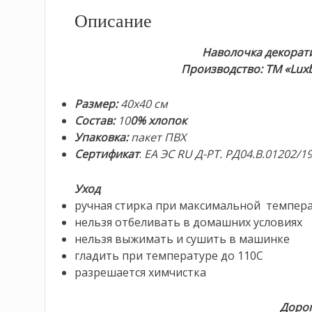
Описание
Наволочка декоратив
Производство: ТМ «Luxb
Размер:
40х40 см
Состав:
10
0% хлопок
Упаковка:
пакет ПВХ
Сертификат
:
ЕА ЭС RU Д-РТ. РД04.В.01202/1
Уход
ручная стирка при максимальной темпера
нельзя отбеливать в домашних условиях
нельзя выжимать и сушить в машинке
гладить при температуре до 110С
разрешается химчистка
Дорог