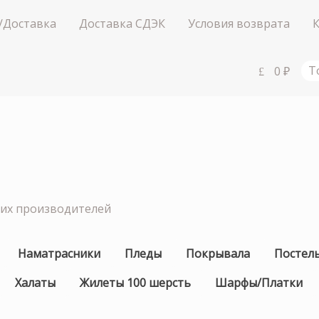
/Доставка
Доставка СДЭК
Условия возврата
0
₽
Т
ших производителей
Наматрасники
Пледы
Покрывала
Постел
Халаты
Жилеты 100 шерсть
Шарфы/Платки