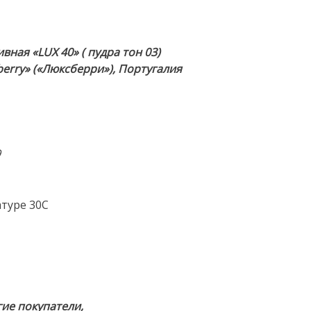
ная «LUX 40» ( пудра тон 03)
erry» («Люксберри»), Португалия
9
туре 30С
ие покупатели,