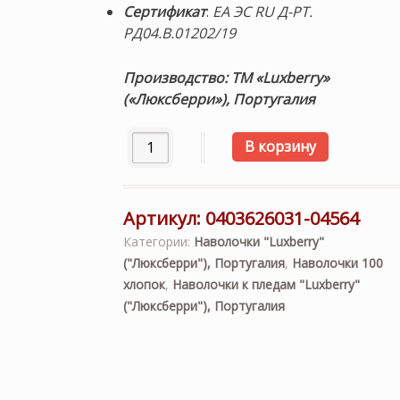
Сертификат
:
ЕА ЭС RU Д-РТ.
РД04.В.01202/19
Производство: ТМ «Luxberry»
(«Люксберри»), Португалия
Количество товара Наволочка декорати
В корзину
Артикул:
0403626031-04564
Категории:
Наволочки "Luxberry"
("Люксберри"), Португалия
,
Наволочки 100
хлопок
,
Наволочки к пледам "Luxberry"
("Люксберри"), Португалия