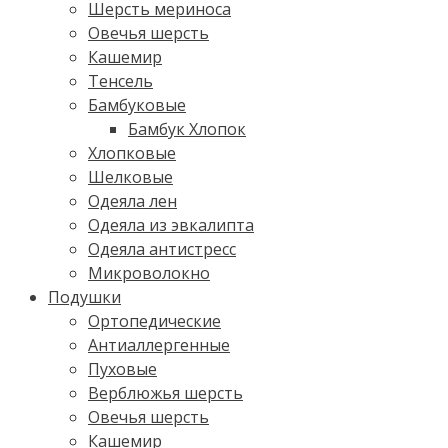
Шерсть мериноса
Овечья шерсть
Кашемир
Тенсель
Бамбуковые
Бамбук Хлопок
Хлопковые
Шелковые
Одеяла лен
Одеяла из эвкалипта
Одеяла антистресс
Микроволокно
Подушки
Ортопедические
Антиаллергенные
Пуховые
Верблюжья шерсть
Овечья шерсть
Кашемир