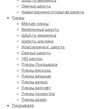
Шерсть мериноса
Овечья шерсть
Наматрасники открытая шерсть
Пледы
Мягкие пледы
Верблюжья шерсть
Шерсть мериноса
Шерсть альпака
Новозеландск. шерсть
Овечья шерсть
100 хлопок
Пледы-Покрывала
Пледы вискоза.
Пледы вязаные
Пледы велюр
Пледы велсофт
Пледы полиэстер
Пледы акрил
Покрывала