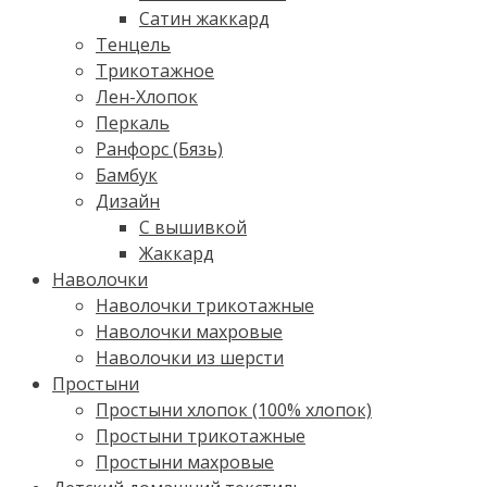
Сатин жаккард
Тенцель
Трикотажное
Лен-Хлопок
Перкаль
Ранфорс (Бязь)
Бамбук
Дизайн
С вышивкой
Жаккард
Наволочки
Наволочки трикотажные
Наволочки махровые
Наволочки из шерсти
Простыни
Простыни хлопок (100% хлопок)
Простыни трикотажные
Простыни махровые