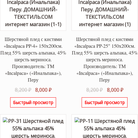
Шерстяной плед с кистями
Шерстяной плед с кистями
«Incalpaca PP-4» 150х200см.
«Incalpaca PP-25″ 150х200см.
Плед 55% шерсть альпака, 45%
Плед 55% шерсть альпака, 45%
шерсть мериноса.
шерсть мериноса.
Производитель: ТМ
Производитель: ТМ
«Incalpaca» («Инальпака»),
«Incalpaca» («Инальпака»),
Перу
Перу
Первоначальная
Текущая
Первоначаль
Текущ
8,200
₽
8,000
₽
8,200
₽
8,000
₽
цена
цена:
цена
цена:
Быстрый просмотр
Быстрый просмотр
составляла
8,000 ₽.
составляла
8,000 ₽
8,200 ₽.
8,200 ₽.