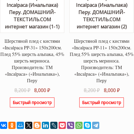
Шерстяной плед с кистями
Шерстяной плед с кистями
«Incalpaca PP-31» 150х200см.
«Incalpaca PP-11» 150х200см.
Плед 55% шерсть альпака, 45%
Плед 55% шерсть альпака, 45%
шерсть мериноса.
шерсть мериноса.
Производитель: ТМ
Производитель: ТМ
«Incalpaca» («Инальпака»),
«Incalpaca» («Инальпака»),
Перу
Перу
Первоначальная
Текущая
Первоначаль
Текущ
8,200
₽
8,000
₽
8,200
₽
8,000
₽
цена
цена:
цена
цена:
Быстрый просмотр
Быстрый просмотр
составляла
8,000 ₽.
составляла
8,000 ₽
8,200 ₽.
8,200 ₽.