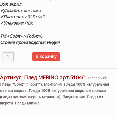
30% акрил
✔Дизайн:
с кистями
✔Плотность:
325 г/м2
✔Упаковка:
ПВХ
ТМ «Gobit» («Гобит»)
Страна производства: Индия
Количество товара «MERINO 5104/1» 140х200см. Плед 70%
В корзину
Артикул:
Плед MERINO арт.5104/1
Категорий:
Пледы "Gobit" ("Гобит"), Монголия
,
Пледы 100% натуральная
овечья шерсть
,
Пледы 100% натуральная шерсть мериноса
(пледы пуховая шерсть мериноса)
,
Пледы акрил
,
Пледы из
шерсти
,
Пледы мягкие