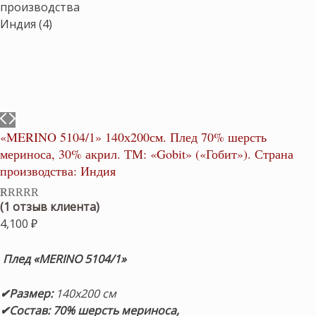
«MERINO 5104/1» 140х200см. Плед 70% шерсть
мериноса, 30% акрил. ТМ: «Gobit» («Гобит»). Страна
производства: Индия
(
1
отзыв клиента)
Рейтинг
1
5.00
из 5 на
4,100
₽
основе
опроса
пользователя
Плед «MERINO 5104/1»
✔Размер:
140х200 см
✔Состав:
70% шерсть мериноса,