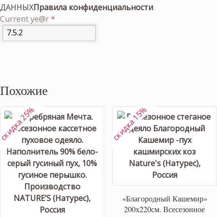
ДАННЫХ
Правила конфиденциальности
Current ye@r
*
Похожие
скидка 25%
скидка 15%
«Благородный Кашемир»
200х220см. Всесезонное