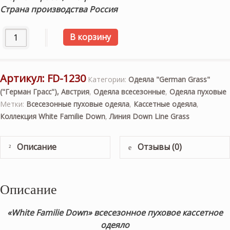
Страна производства Россия
Количество товара «White Familie Down» 155×200см. Все
В корзину
Артикул:
FD-1230
Категории:
Одеяла "German Grass"
("Герман Грасс"), Австрия
,
Одеяла всесезонные
,
Одеяла пуховые
Метки:
Всесезонные пуховые одеяла
,
Кассетные одеяла
,
Коллекция White Familie Down
,
Линия Down Line Grass
Описание
Отзывы (0)
Описание
«White Familie Down» всесезонное пуховое кассетное
одеяло