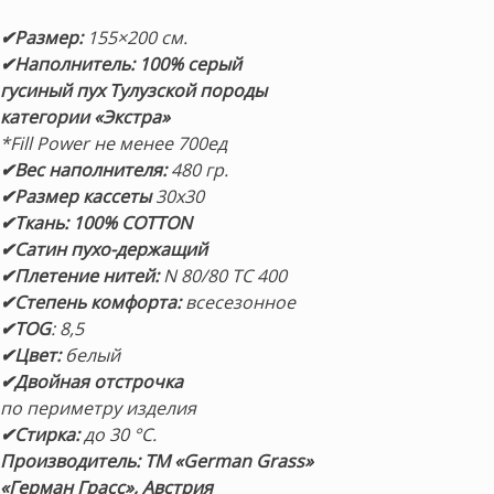
✔Размер:
155×200 см.
✔Наполнитель:
100% серый
гусиный пух Тулузской породы
категории «Экстра»
*Fill Power
не менее 700ед
✔Вес наполнителя:
480 гр.
✔Размер кассеты
30х30
✔Ткань: 100% COTTON
✔Сатин пухо-держащий
✔Плетение нитей:
N 80/80 TC 400
✔Степень комфорта:
всесезонное
✔TOG
: 8,5
✔Цвет:
белый
✔Двойная отстрочка
по периметру изделия
✔Стирка:
до 30 °С.
Производитель: ТМ «German Grass»
«Герман Грасс», Австрия