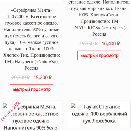
стеганое одеяло. Наполнитель:
пух кашмирских коз. Ткань:
«Серебряная Мечта»
100% Хлопок-Сатин.
150х200см. Всесезонное
Производство: ТМ
пуховое кассетное одеяло.
«NATURE’S» («Натурес»),
Наполнитель: 90% гусиный
Россия
пух (смесь белого и серого
пуха), 10% мелкое гусиное
Первоначаль
Теку
19,350
₽
16,400
₽
перышко. Ткань: 100%
цена
цена
Хлопок-Тик. Производство:
Быстрый просмотр
составляла
16,40
ТМ «Натурес» («Nature’s»),
19,350 ₽.
Россия
Первоначальная
Текущая
20,300
₽
15,200
₽
цена
цена:
Быстрый просмотр
составляла
15,200 ₽.
20,300 ₽.
скидка 25%