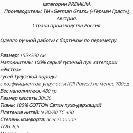
категории PREMIUM.
Производитель: ТМ «German Grass» («Герман Грасс»),
Австрия.
Страна производства Россия.
Одеяло ручной работы
с бортиком по
периметру.
Размер:
155×200 см.
Наполнитель:
100% серый гусиный пух категории
«Экстра»
гусей Тулузской породы
с коэффициентом упругости (Fill Power)
не менее 700ед
Вес наполнителя:
480 гр.
Размер кассеты
30х30
Ткань: 100% COTTON
Сатин пухо-держащий
Плетение нитей:
N 80/80 TC 400
Степень комфорта:
всесезонное
TOG
: 8,5