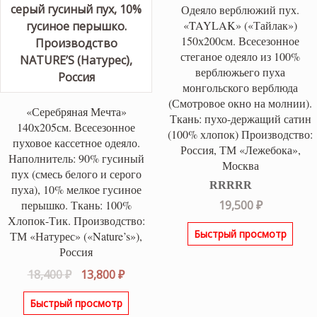
Одеяло верблюжий пух.
«TAYLAK» («Тайлак»)
150х200см. Всесезонное
стеганое одеяло из 100%
верблюжьего пуха
монгольского верблюда
(Смотровое окно на молнии).
«Серебряная Мечта»
Ткань: пухо-держащий сатин
140х205см. Всесезонное
(100% хлопок) Производство:
пуховое кассетное одеяло.
Россия, ТМ «Лежебока»,
Наполнитель: 90% гусиный
Москва
пух (смесь белого и серого
пуха), 10% мелкое гусиное
Оценка
5.00
перышко. Ткань: 100%
19,500
₽
из 5
Хлопок-Тик. Производство:
Быстрый просмотр
ТМ «Натурес» («Nature’s»),
Россия
Первоначальная
Текущая
18,400
₽
13,800
₽
цена
цена:
Быстрый просмотр
составляла
13,800 ₽.