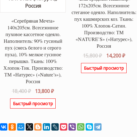
172х205см. Всесезонное
стеганое одеяло. Наполнитель:
пух кашмирских коз. Ткань:
«Серебряная Мечта»
100% Хлопок-Сатин.
140х205см. Всесезонное
Производство: ТМ
пуховое кассетное одеяло.
«NATURE’S» («Натурес»),
Наполнитель: 90% гусиный
Россия
пух (смесь белого и серого
пуха), 10% мелкое гусиное
Первоначаль
Теку
15,800
₽
14,200
₽
перышко. Ткань: 100%
цена
цена
Хлопок-Тик. Производство:
Быстрый просмотр
составляла
14,20
ТМ «Натурес» («Nature’s»),
15,800 ₽.
Россия
Первоначальная
Текущая
18,400
₽
13,800
₽
цена
цена:
Быстрый просмотр
составляла
13,800 ₽.
18,400 ₽.