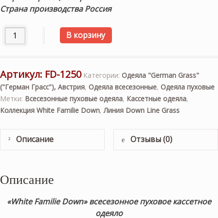
Страна производства Россия
Количество товара «White Familie Down» 140×205см. Все
В корзину
Артикул:
FD-1250
Категории:
Одеяла "German Grass"
("Герман Грасс"), Австрия
,
Одеяла всесезонные
,
Одеяла пуховые
Метки:
Всесезонные пуховые одеяла
,
Кассетные одеяла
,
Коллекция White Familie Down
,
Линия Down Line Grass
Описание
Отзывы (0)
Описание
«White Familie Down» всесезонное пуховое кассетное
одеяло