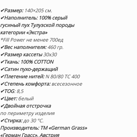
✔Размер:
140×205 см.
✔Наполнитель:
100% серый
гусиный пух Тулузской породы
категории «Экстра»
*Fill Power
не менее 700ед
✔Вес наполнителя:
460 гр.
✔Размер кассеты
30х30
✔Ткань: 100% COTTON
✔Сатин пухо-держащий
✔Плетение нитей:
N 80/80 TC 400
✔Степень комфорта:
всесезонное
✔TOG
: 8,5
✔Цвет:
белый
✔Двойная отстрочка
по периметру изделия
✔Стирка:
до 30 °С.
Производитель: ТМ «German Grass»
«Герман Грасс», Австрия