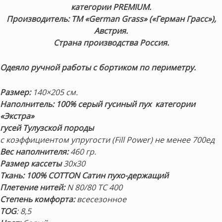
категории PREMIUM.
Производитель: ТМ «German Grass» («Герман Грасс»),
Австрия.
Страна производства Россия.
Одеяло ручной работы
с бортиком по
периметру.
Размер:
140×205 см.
Наполнитель:
100% серый гусиный пух категории
«Экстра»
гусей Тулузской породы
с коэффициентом упругости (Fill Power)
не менее 700ед
Вес наполнителя:
460 гр.
Размер кассеты
30х30
Ткань: 100% COTTON
Сатин пухо-держащий
Плетение нитей:
N 80/80 TC 400
Степень комфорта:
всесезонное
TOG
: 8,5