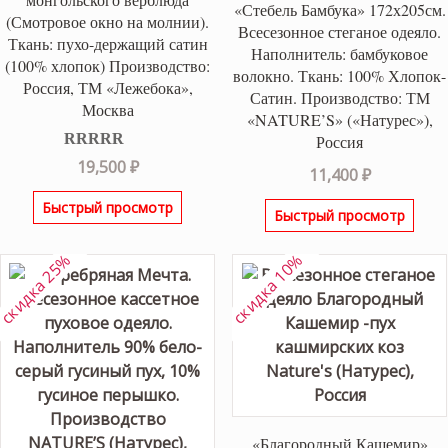
«Стебель Бамбука» 172х205см.
(Смотровое окно на молнии).
Всесезонное стеганое одеяло.
Ткань: пухо-держащий сатин
Наполнитель: бамбуковое
(100% хлопок) Производство:
волокно. Ткань: 100% Хлопок-
Россия, ТМ «Лежебока»,
Сатин. Производство: ТМ
Москва
«NATURE’S» («Натурес»),
Россия
Оценка
5.00
19,500
₽
11,400
₽
из 5
Быстрый просмотр
Быстрый просмотр
скидка 25%
скидка 10%
«Благородный Кашемир»