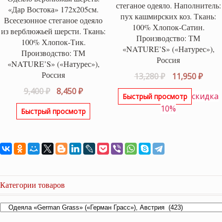
стеганое одеяло. Наполнитель:
«Дар Востока» 172х205см.
пух кашмирских коз. Ткань:
Всесезонное стеганое одеяло
100% Хлопок-Сатин.
из верблюжьей шерсти. Ткань:
Производство: ТМ
100% Хлопок-Тик.
«NATURE’S» («Натурес»),
Производство: ТМ
Россия
«NATURE’S» («Натурес»),
Россия
Первоначаль
Теку
13,280
₽
11,950
₽
цена
цена
Первоначальная
Текущая
9,400
₽
8,450
₽
скидка
Быстрый просмотр
составляла
11,95
цена
цена:
10%
13,280 ₽.
Быстрый просмотр
составляла
8,450 ₽.
9,400 ₽.
Категории товаров