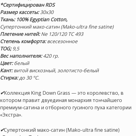
*Сертифицирован RDS
Размер кассеты:
30х30
Ткань: 100% Egyptian Cotton,
Супертонкий мако-сатин (Mako-ultra fine satine)
Плетение нитей:
Ne 120/120 ТС 493
Степень комфорта:
всесезонное
TOG;
9,5
Вес наполнителя:
420 гр.
Цвет:
белый
Кант:
витой вискозный, золотисто-белый
Стирка:
до 30 °С.
✔
Коллекция King Down Grass — это королевство, в
котором правит двуединая монархия тончайшего
премиум-сатина и отборного гусиного пуха категории
«Экстра».
✔
Супертонкий мако-сатин (Mako-ultra fine satine)