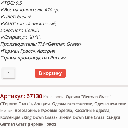
✔TOG;
9.5
✔Вес наполнителя:
420 гр.
✔Цвет:
белый
✔Кант:
витой вискозный,
золотисто-белый
✔Стирка:
до 30 °С.
Производитель: ТМ «German Grass»
«Герман Грасс», Австрия
Страна производства Россия
Количество товара Всесезонное пуховое кассетное одеял
В корзину
Артикул:
67130
Категории:
Одеяла "German Grass"
("Герман Грасс"), Австрия
,
Одеяла всесезонные
,
Одеяла пуховые
Метки:
Всесезонные пуховые одеяла
,
Кассетные одеяла
,
Коллекция «King Down Grass»
,
Линия Down Line Grass
,
Скидки
German Grass (Герман Грасс)