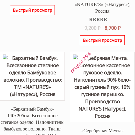
из 5
«NATURE’S» («Натурес»),
Быстрый просмотр
Россия
Оценка
5.00
Первоначаль
Текущ
9,200
₽
8,700
₽
из 5
цена
цена:
Быстрый просмотр
составляла
8,700 ₽
9,200 ₽.
скидка 25%
«Бархатный Бамбук»
140х205см. Всесезонное
стеганое одеяло. Наполнитель:
бамбуковое волокно. Ткань:
«Серебряная Мечта»