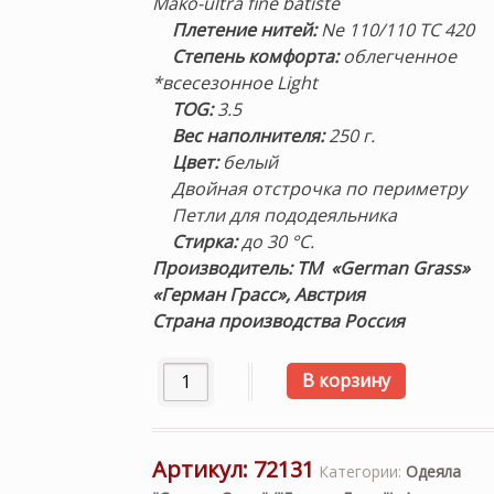
Mako-ultra fine batiste
Плетение нитей:
Ne 110/110 TC 420
Степень комфорта:
облегченное
*всесезонное Light
TOG:
3.5
Вес наполнителя:
250 г.
Цвет:
белый
Двойная отстрочка по периметру
Петли для пододеяльника
Стирка:
до 30 °С.
Производитель: ТМ «German Grass»
«Герман Грасс», Австрия
Страна производства Россия
Количество товара Всесезонное «Light»
В корзину
Артикул:
72131
Категории:
Одеяла