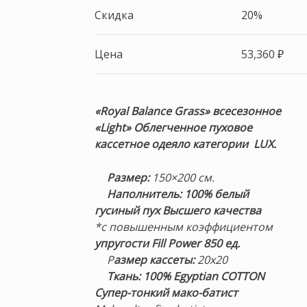
Скидка
20%
Цена
53,360
₽
«Royal Balance Grass» всесезонное
«Light» Облегченное пуховое
кассетное
одеяло
категории
LUX.
Размер:
150×200 см.
Наполнитель:
100% белый
гусиный пух Высшего качества
*с повышенным коэффициентом
упругости Fill Power 850 ед.
Р
азмер кассеты:
20х20
Ткань: 100% Egyptian COTTON
Супер-тонкий мако-батист