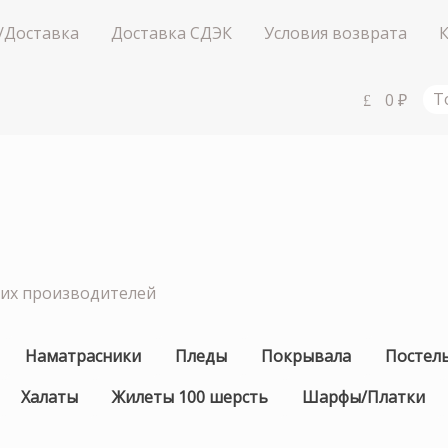
/Доставка
Доставка СДЭК
Условия возврата
0
₽
Т
ших производителей
Наматрасники
Пледы
Покрывала
Постел
Халаты
Жилеты 100 шерсть
Шарфы/Платки