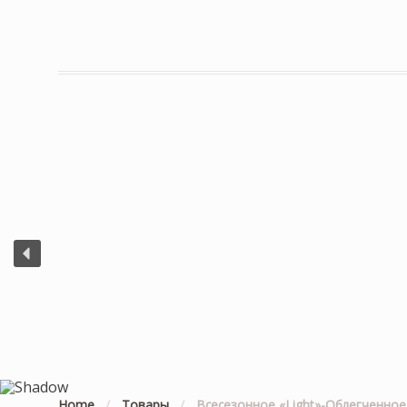
Home
/
Товары
/
Всесезонное «Light»-Облегченное 