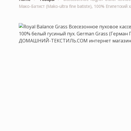
Мако-Батист (Mako-ultra fine batiste), 100% Египетский